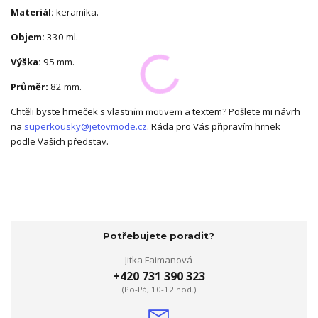
Materiál:
keramika.
Objem:
330 ml.
Výška:
95 mm.
Průměr:
82 mm.
Chtěli byste hrneček s vlastním motivem a textem? Pošlete mi návrh
na
superkousky@jetovmode.cz
. Ráda pro Vás připravím hrnek
podle Vašich představ.
Potřebujete poradit?
Jitka Faimanová
+420 731 390 323
(Po-Pá, 10-12 hod.)