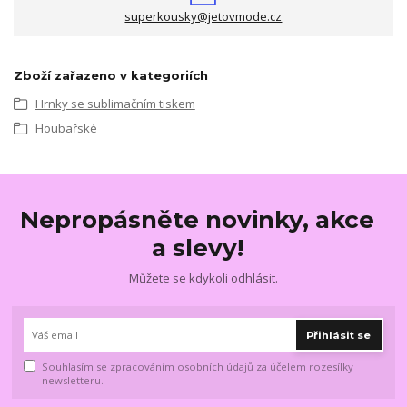
superkousky@jetovmode.cz
Zboží zařazeno v kategoriích
Hrnky se sublimačním tiskem
Houbařské
Nepropásněte novinky, akce
a slevy!
Můžete se kdykoli odhlásit.
Přihlásit se
Souhlasím se
zpracováním osobních údajů
za účelem rozesílky
newsletteru.