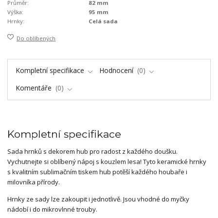
Průměr:
82 mm
Výška:
95 mm
Hrnky:
Celá sada
Do oblíbených
Kompletní specifikace
Hodnocení
0
Komentáře
0
Kompletní specifikace
Sada hrnků s dekorem hub pro radost z každého doušku.
Vychutnejte si oblíbený nápoj s kouzlem lesa! Tyto keramické hrnky
s kvalitním sublimačním tiskem hub potěší každého houbaře i
milovníka přírody.
Hrnky ze sady lze zakoupit i jednotlivě. Jsou vhodné do myčky
nádobí i do mikrovlnné trouby.