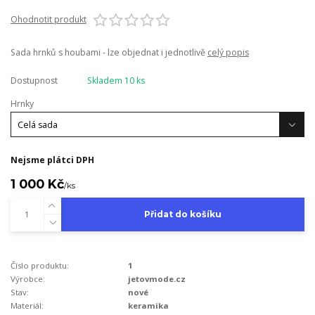
Ohodnotit produkt
Sada hrnků s houbami - lze objednat i jednotlivě
celý popis
Dostupnost
Skladem 10 ks
Hrnky
Nejsme plátci DPH
1 000 Kč
/
ks
Přidat do košíku
Číslo produktu:
1
Výrobce:
jetovmode.cz
Stav:
nové
Materiál:
keramika