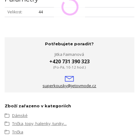
Velikost
44
Potřebujete poradit?
Jitka Faimanová
+420 731 390 323
(Po-Pá, 10-12 hod.)
superkousky@jetovmode.cz
Zboží zařazeno v kategoriích
Dámské
Trička, topy, halenky, tuniky...
Trička