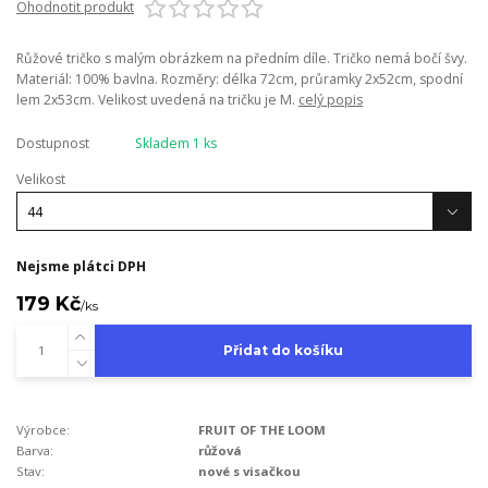
Ohodnotit produkt
Růžové tričko s malým obrázkem na předním díle. Tričko nemá bočí švy.
Materiál: 100% bavlna. Rozměry: délka 72cm, průramky 2x52cm, spodní
lem 2x53cm. Velikost uvedená na tričku je M.
celý popis
Dostupnost
Skladem 1 ks
Velikost
Nejsme plátci DPH
179 Kč
/
ks
Přidat do košíku
Výrobce:
FRUIT OF THE LOOM
Barva:
růžová
Stav:
nové s visačkou