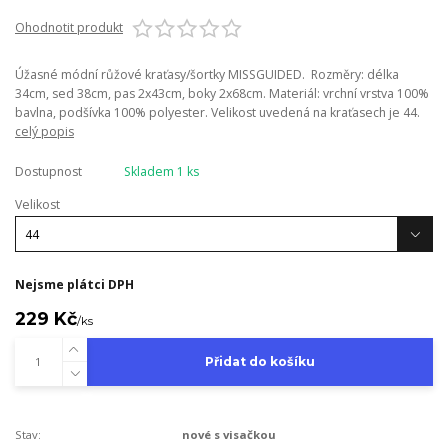
Ohodnotit produkt
Úžasné módní růžové kraťasy/šortky MISSGUIDED. Rozměry: délka
34cm, sed 38cm, pas 2x43cm, boky 2x68cm. Materiál: vrchní vrstva 100%
bavlna, podšívka 100% polyester. Velikost uvedená na kraťasech je 44.
celý popis
Dostupnost
Skladem 1 ks
Velikost
Nejsme plátci DPH
229 Kč
/
ks
Přidat do košíku
Stav:
nové s visačkou