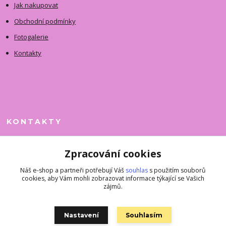
Jak nakupovat
Obchodní podmínky
Fotogalerie
Kontakty
KONTAKTY
Jitka Faimanová
Zpracování cookies
+420 731 390 323
(Po-Pá, 10-12 hod.)
Náš e-shop a partneři potřebují Váš
souhlas
s použitím souborů
cookies, aby Vám mohli zobrazovat informace týkající se Vašich
superkousky@jetovmode.cz
zájmů.
Nastavení
Souhlasím