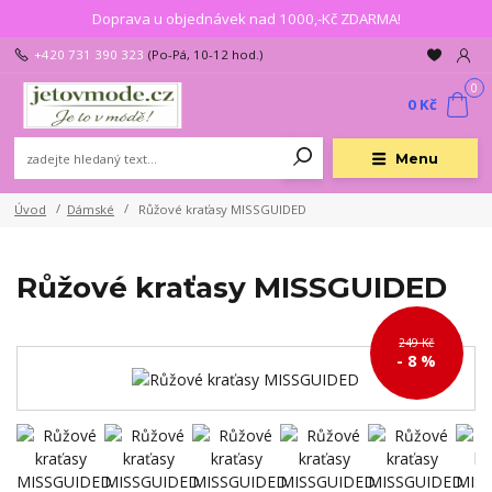
Doprava u objednávek nad 1000,-Kč ZDARMA!
+420 731 390 323
(Po-Pá, 10-12 hod.)
0
0 Kč
Menu
Úvod
Dámské
Růžové kraťasy MISSGUIDED
Růžové kraťasy MISSGUIDED
249 Kč
- 8 %