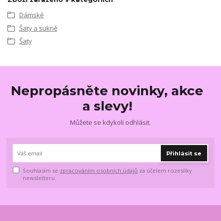
Dámské
Šaty a sukně
Šaty
Nepropásněte novinky, akce
a slevy!
Můžete se kdykoli odhlásit.
Přihlásit se
Souhlasím se
zpracováním osobních údajů
za účelem rozesílky
newsletteru.