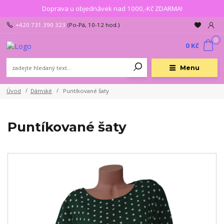
Doprava u objednávek nad 1000,-Kč ZDARMA!
+420 731 390 323
(Po-Pá, 10-12 hod.)
0
0 Kč
Menu
Úvod
Dámské
Puntíkované šaty
Puntíkované šaty