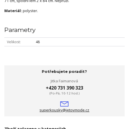
71 cm, spodní lem 2 x 84 cm. Nepruží.
Materiál:
polyster.
Parametry
Velikost
48
Potřebujete poradit?
Jitka Faimanová
+420 731 390 323
(Po-Pá, 10-12 hod.)
superkousky@jetovmode.cz
Zboží zařazeno v kategoriích