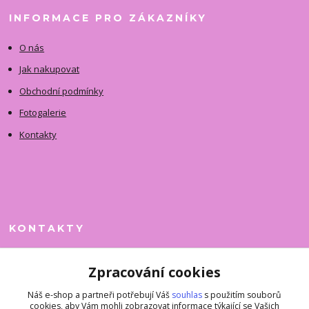
INFORMACE PRO ZÁKAZNÍKY
O nás
Jak nakupovat
Obchodní podmínky
Fotogalerie
Kontakty
KONTAKTY
Jitka Faimanová
Zpracování cookies
+420 731 390 323
(Po-Pá, 10-12 hod.)
Náš e-shop a partneři potřebují Váš
souhlas
s použitím souborů
cookies, aby Vám mohli zobrazovat informace týkající se Vašich