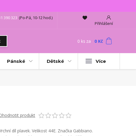
31 390 323
(Po-Pá, 10-12 hod.)
Přihlášení
0
ks
za
0 Kč
t
Pánské
Dětské
Více
Ohodnotit produkt
Vrchní díl plavek. Velikost 44E. Značka Gabbiano.