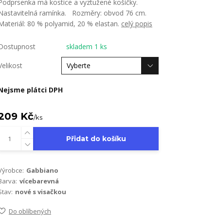
Podprsenka má kostice a vyztužené košíčky.
Nastavitelná ramínka. Rozměry: obvod 76 cm.
Materiál: 80 % polyamid, 20 % elastan.
celý popis
Dostupnost
skladem 1 ks
Velikost
Nejsme plátci DPH
209 Kč
/
ks
Přidat do košíku
Výrobce:
Gabbiano
Barva:
vícebarevná
Stav:
nové s visačkou
Do oblíbených