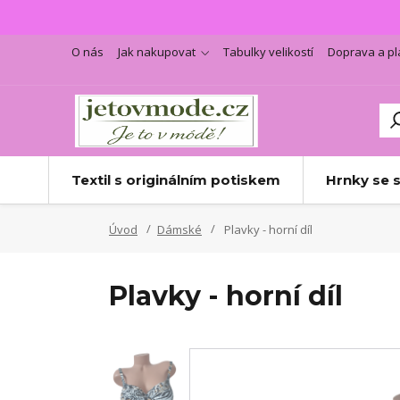
O nás
Jak nakupovat
Tabulky velikostí
Doprava a pl
Textil s originálním potiskem
Hrnky se 
Úvod
Dámské
Plavky - horní díl
Plavky - horní díl