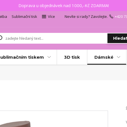
Doprava u objednávek nad 1000,-Kč ZDARMA!
atba
Sublimační tisk
Více
Nevíte si rady? Zavolejte.
+420 7
Hleda
sublimačním tiskem
3D tisk
Dámské