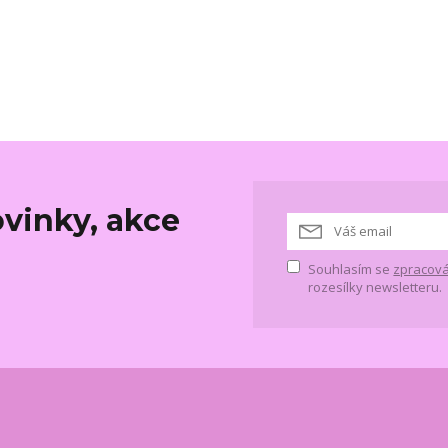
vinky, akce
Souhlasím se
zpracová
rozesílky newsletteru.