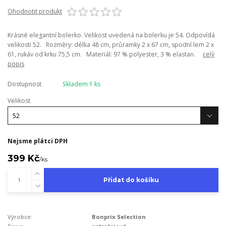
Ohodnotit produkt
Krásné elegantní bolerko. Velikost uvedená na bolerku je 54. Odpovídá
velikosti 52. Rozměry: délka 48 cm, průramky 2 x 67 cm, spodní lem 2 x
61, rukáv od krku 75,5 cm. Materiál: 97 % polyester, 3 % elastan.
celý
popis
Dostupnost
Skladem 1 ks
Velikost
Nejsme plátci DPH
399 Kč
/
ks
Přidat do košíku
Výrobce:
Bonprix Selection