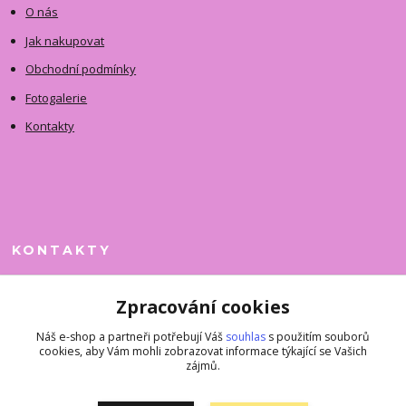
O nás
Jak nakupovat
Obchodní podmínky
Fotogalerie
Kontakty
KONTAKTY
Jitka Faimanová
Zpracování cookies
+420 731 390 323
(Po-Pá, 10-12 hod.)
Náš e-shop a partneři potřebují Váš
souhlas
s použitím souborů
cookies, aby Vám mohli zobrazovat informace týkající se Vašich
superkousky@jetovmode.cz
zájmů.