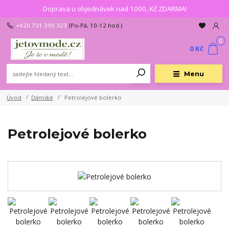
Doprava u objednávek nad 1000,-Kč ZDARMA!
+420 731 390 323
(Po-Pá, 10-12 hod.)
0
0 Kč
Menu
Úvod
Dámské
Petrolejové bolerko
Petrolejové bolerko