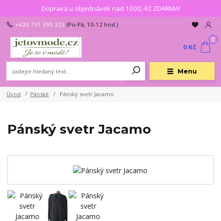
Doprava u objednávek nad 1000,-Kč ZDARMA!
+420 731 390 323
(Po-Pá, 10-12 hod.)
0
0 Kč
Menu
Úvod
Pánské
Pánský svetr Jacamo
Pánský svetr Jacamo