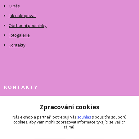
O nás
Jak nakupovat
Obchodní podmínky
Fotogalerie
Kontakty
KONTAKTY
Jitka Faimanová
Zpracování cookies
+420 731 390 323
(Po-Pá, 10-12 hod.)
Náš e-shop a partneři potřebují Váš
souhlas
s použitím souborů
cookies, aby Vám mohli zobrazovat informace týkající se Vašich
superkousky@jetovmode.cz
zájmů.