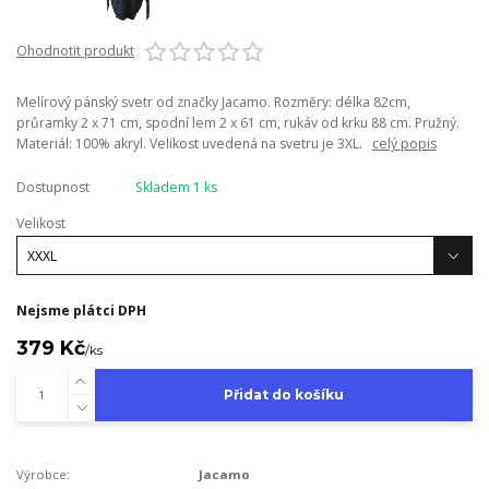
Ohodnotit produkt
Melírový pánský svetr od značky Jacamo. Rozměry: délka 82cm,
průramky 2 x 71 cm, spodní lem 2 x 61 cm, rukáv od krku 88 cm. Pružný.
Materiál: 100% akryl. Velikost uvedená na svetru je 3XL.
celý popis
Dostupnost
Skladem 1 ks
Velikost
Nejsme plátci DPH
379 Kč
/
ks
Přidat do košíku
Výrobce:
Jacamo