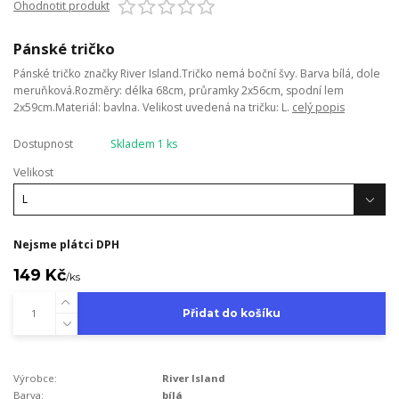
Ohodnotit produkt
Pánské tričko
Pánské tričko značky River Island.Tričko nemá boční švy. Barva bílá, dole
meruňková.Rozměry: délka 68cm, průramky 2x56cm, spodní lem
2x59cm.Materiál: bavlna. Velikost uvedená na tričku: L.
celý popis
Dostupnost
Skladem 1 ks
Velikost
Nejsme plátci DPH
149 Kč
/
ks
Přidat do košíku
Výrobce:
River Island
Barva:
bílá