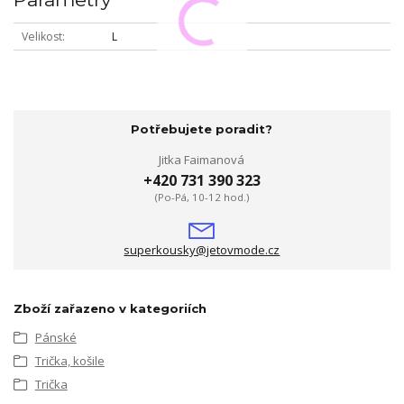
Velikost
L
Potřebujete poradit?
Jitka Faimanová
+420 731 390 323
(Po-Pá, 10-12 hod.)
superkousky@jetovmode.cz
Zboží zařazeno v kategoriích
Pánské
Trička, košile
Trička