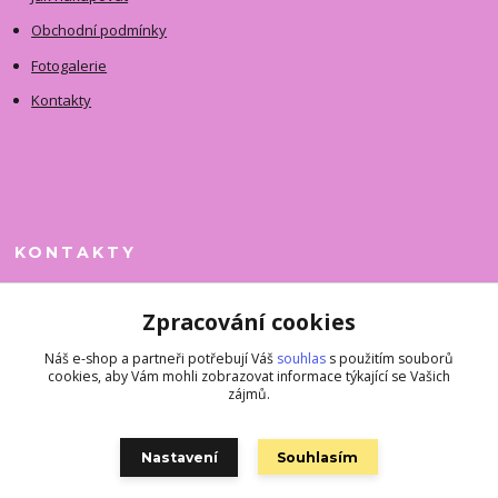
Obchodní podmínky
Fotogalerie
Kontakty
KONTAKTY
Jitka Faimanová
Zpracování cookies
+420 731 390 323
(Po-Pá, 10-12 hod.)
Náš e-shop a partneři potřebují Váš
souhlas
s použitím souborů
cookies, aby Vám mohli zobrazovat informace týkající se Vašich
superkousky@jetovmode.cz
zájmů.
Nastavení
Souhlasím