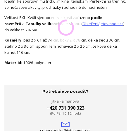
Ideální ke sportovnímu tričku, mikině i teniskám. Perfektní na trénink,
volnočasové aktivity, procházky i pohodlné domácí nošení.
Velikost 5XL. Kvůli sjednocení velikostí zařazeno
podle
rozměrů
a
Tabulky velikostí
na e-shopu (
Oblečení/jetovmode.cz
)
do velikosti 70/6XL.
Rozměry:
pas 2 x 61 až 74 cm, boky 2 x 78 cm, délka sedu 36 cm,
stehno 2 x 36 cm, spodní lem nohavice 2 x 26 cm, celková délka
kalhot 116 cm.
Materiál:
100% polyester.
Potřebujete poradit?
Jitka Faimanová
+420 731 390 323
(Po-Pá, 10-12 hod.)
superkousky@jetovmode.cz