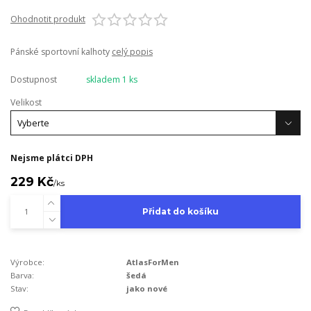
Ohodnotit produkt
Pánské sportovní kalhoty
celý popis
Dostupnost
skladem 1 ks
Velikost
Nejsme plátci DPH
229 Kč
/
ks
Přidat do košíku
Výrobce:
AtlasForMen
Barva:
šedá
Stav:
jako nové