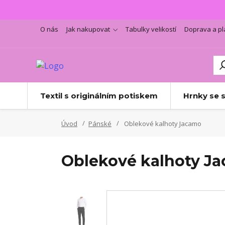
O nás
Jak nakupovat
Tabulky velikostí
Doprava a pl
Textil s originálním potiskem
Hrnky se 
Úvod
Pánské
Oblekové kalhoty Jacamo
Oblekové kalhoty J