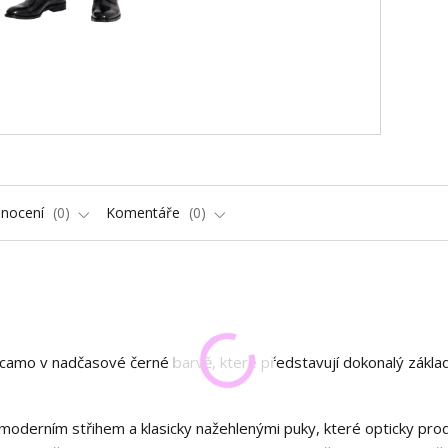
nocení
0
Komentáře
0
acamo v nadčasové černé barvě, které představují dokonalý zákla
oderním střihem a klasicky nažehlenými puky, které opticky prod