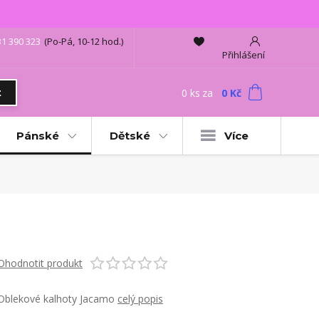
31 390 323
(Po-Pá, 10-12 hod.)
Přihlášení
0
ks
za
0 Kč
t
Pánské
Dětské
Více
Ohodnotit produkt
Oblekové kalhoty Jacamo
celý popis