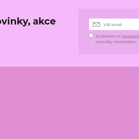
vinky, akce
Souhlasím se
zpracová
rozesílky newsletteru.