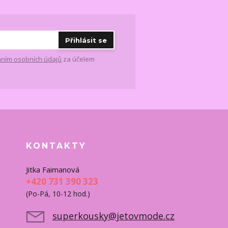
Přihlásit se
ním osobních údajů
za účelem
KONTAKTY
Jitka Faimanová
+420 731 390 323
(Po-Pá, 10-12 hod.)
superkousky@jetovmode.cz