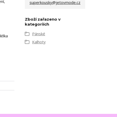
ní,
superkousky@jetovmode.cz
Zboží zařazeno v
kategoriích
Pánské
délka
Kalhoty