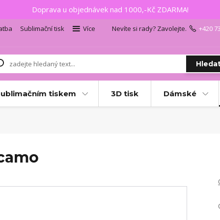
Doprava u objednávek nad 1000,-Kč ZDARMA!
atba
Sublimační tisk
Více
Nevíte si rady? Zavolejte.
+420 7
Hleda
sublimačním tiskem
3D tisk
Dámské
acamo