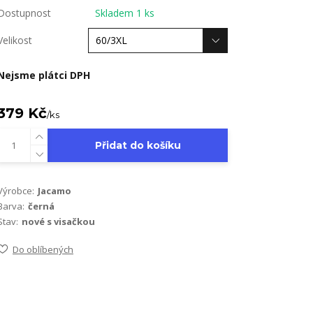
Dostupnost
Skladem 1 ks
Velikost
Nejsme plátci DPH
379 Kč
/
ks
Přidat do košíku
Výrobce:
Jacamo
Barva:
černá
Stav:
nové s visačkou
Do oblíbených