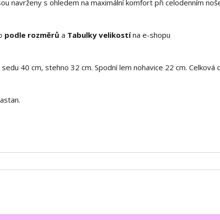
sou navrženy s ohledem na maximální komfort při celodenním noše
no
podle rozměrů
a
Tabulky velikostí
na e-shopu
a sedu 40 cm, stehno 32 cm. Spodní lem nohavice 22 cm. Celková 
astan.