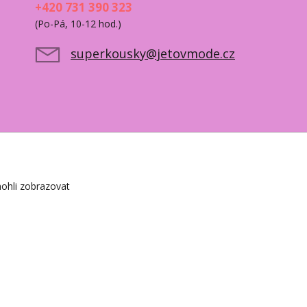
+420 731 390 323
(Po-Pá, 10-12 hod.)
superkousky@jetovmode.cz
ohli zobrazovat