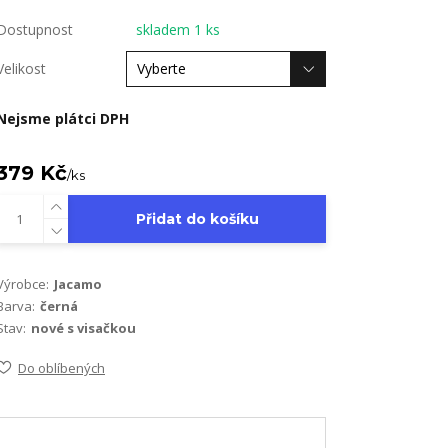
Dostupnost
skladem 1 ks
Velikost
Nejsme plátci DPH
379 Kč
/
ks
Přidat do košíku
Výrobce:
Jacamo
Barva:
černá
Stav:
nové s visačkou
Do oblíbených