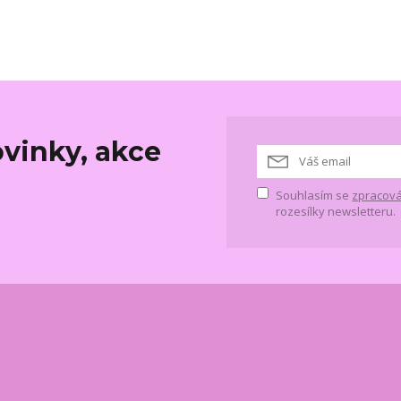
vinky, akce
Souhlasím se
zpracová
rozesílky newsletteru.