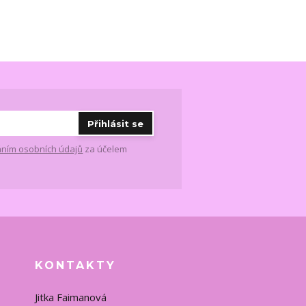
Přihlásit se
ním osobních údajů
za účelem
KONTAKTY
Jitka Faimanová