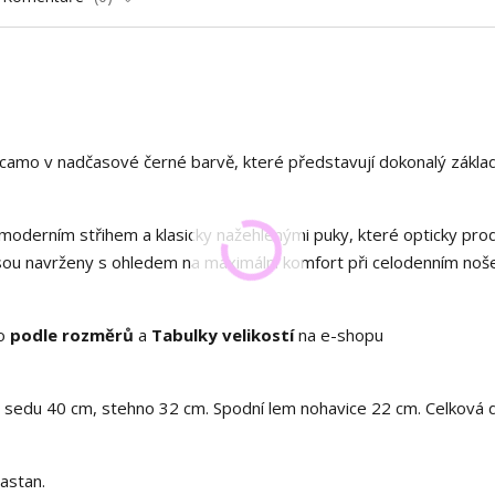
acamo v nadčasové černé barvě, které představují dokonalý zákla
oderním střihem a klasicky nažehlenými puky, které opticky prod
sou navrženy s ohledem na maximální komfort při celodenním noše
no
podle rozměrů
a
Tabulky velikostí
na e-shopu
a sedu 40 cm, stehno 32 cm. Spodní lem nohavice 22 cm. Celková 
astan.