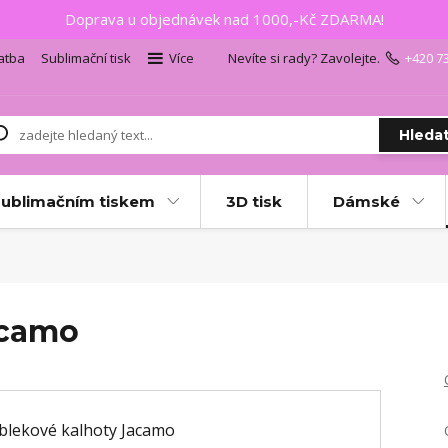
Doprava u objednávek nad 1000,-Kč ZDARMA!
atba
Sublimační tisk
Více
Nevíte si rady? Zavolejte.
+420 7
Hleda
sublimačním tiskem
3D tisk
Dámské
acamo