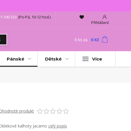
31 390 323
(Po-Pá, 10-12 hod.)
Přihlášení
0
ks
za
0 Kč
t
Pánské
Dětské
Více
Ohodnotit produkt
Oblekové kalhoty Jacamo
celý popis