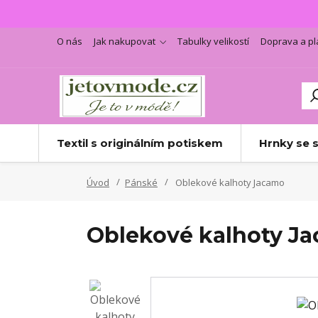
O nás
Jak nakupovat
Tabulky velikostí
Doprava a pl
Textil s originálním potiskem
Hrnky se 
Úvod
Pánské
Oblekové kalhoty Jacamo
Oblekové kalhoty J