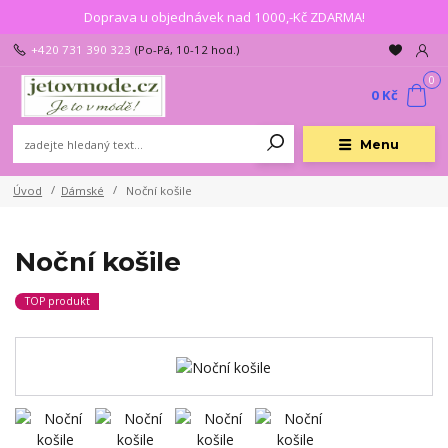
Doprava u objednávek nad 1000,-Kč ZDARMA!
+420 731 390 323
(Po-Pá, 10-12 hod.)
0
0 Kč
Menu
Úvod
Dámské
Noční košile
Noční košile
TOP produkt