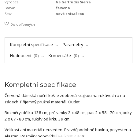
Výrobce:
GS Gertrudis Sierra
Barva:
červená
Stav:
nové s visačkou
Do oblíbených
Kompletní specifikace
Parametry
Hodnocení
0
Komentáře
0
Kompletní specifikace
Červená dámská noční košile zdobená krajkou na rukávech a na
zádech. Příjemný pružný materiál. Outlet.
Rozměry: délka 138 cm, průramky 2 x 48 cm, pas 2 x 58 - 70 cm, boky
2 x 67 - 80 cm, rukáv od krku 39 cm.
Velikost ani materiál neuveden. Pravděpodobně bavlna, polyester a
elastan. Rozměry odpovídají velikosti 44/46.