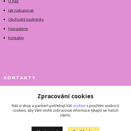
O nás
Jak nakupovat
Obchodní podmínky
Fotogalerie
Kontakty
KONTAKTY
Jitka Faimanová
Zpracování cookies
+420 731 390 323
(Po-Pá, 10-12 hod.)
Náš e-shop a partneři potřebují Váš
souhlas
s použitím souborů
cookies, aby Vám mohli zobrazovat informace týkající se Vašich
superkousky@jetovmode.cz
zájmů.