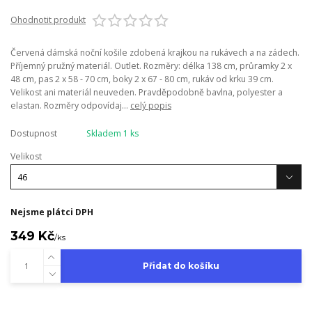
Ohodnotit produkt
Červená dámská noční košile zdobená krajkou na rukávech a na zádech.
Příjemný pružný materiál. Outlet. Rozměry: délka 138 cm, průramky 2 x
48 cm, pas 2 x 58 - 70 cm, boky 2 x 67 - 80 cm, rukáv od krku 39 cm.
Velikost ani materiál neuveden. Pravděpodobně bavlna, polyester a
elastan. Rozměry odpovídaj...
celý popis
Dostupnost
Skladem 1 ks
Velikost
Nejsme plátci DPH
349 Kč
/
ks
Přidat do košíku