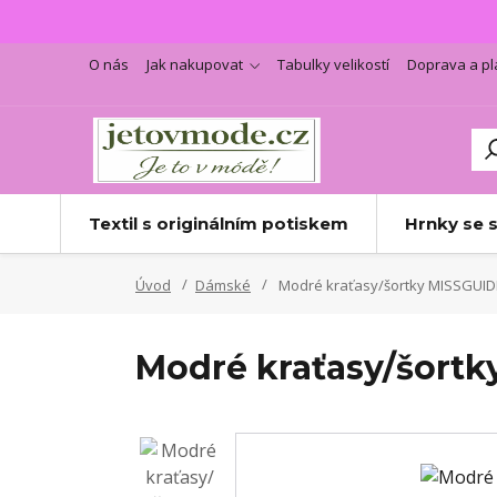
O nás
Jak nakupovat
Tabulky velikostí
Doprava a pl
Textil s originálním potiskem
Hrnky se 
Úvod
Dámské
Modré kraťasy/šortky MISSGUI
Modré kraťasy/šort