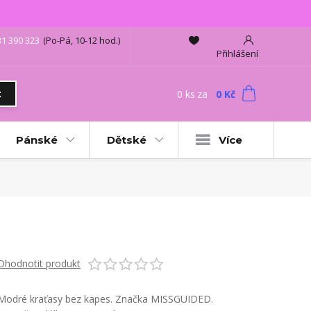
31 390 323
(Po-Pá, 10-12 hod.)
Přihlášení
0
ks
za
0 Kč
t
Pánské
Dětské
Více
Ohodnotit produkt
Modré kraťasy bez kapes. Značka MISSGUIDED.