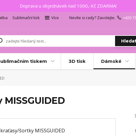
Doprava u objednávek nad 1000,-Kč ZDARMA!
atba
Sublimační tisk
Více
Nevíte si rady? Zavolejte.
+420 7
Hleda
sublimačním tiskem
3D tisk
Dámské
DED
ky MISSGUIDED