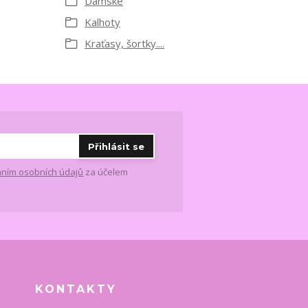
Dámské
Kalhoty
Kraťasy, šortky....
Přihlásit se
ním osobních údajů
za účelem
KONTAKTY