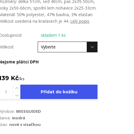
Rozměry: délka 51cm, sed 40cm, pas 2x39-50cm,
boky 2x50-66cm, spodní lem nohavice 2x25-33cm.
Materiál: 50% polyester, 47% bavlna, 3% elastan.
Velikost uvedená na kraťasech je 44.
celý popis
Dostupnost
skladem 1 ks
Velikost
Nejsme plátci DPH
139 Kč
/
ks
Přidat do košíku
Výrobce:
MISSGUIDED
Barva:
modrá
Stav:
nové s visačkou