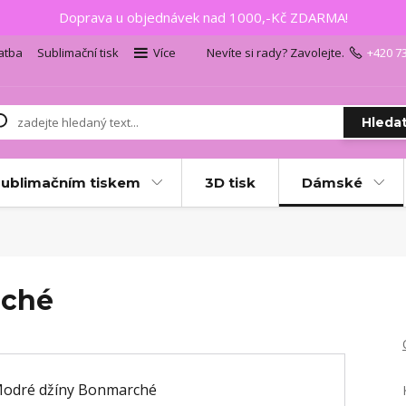
Doprava u objednávek nad 1000,-Kč ZDARMA!
atba
Sublimační tisk
Více
Nevíte si rady? Zavolejte.
+420 7
Hleda
sublimačním tiskem
3D tisk
Dámské
rché