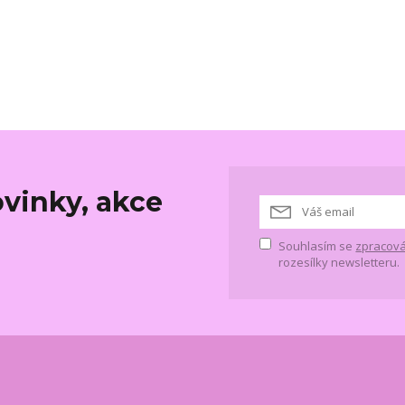
vinky, akce
Souhlasím se
zpracová
rozesílky newsletteru.