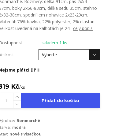
Bonmarché. Rozměry: délka 91cm, pas 2x54-
67cm, boky 2x66-83cm, délka sedu 35cm, stehno
2x32-38cm, spodní lem nohavice 2x23-29cm.
Materiál: 76% bavlna, 22% polyester, 2% elastan.
Velikost uvedená na kalhotách je 24.
celý popis
Dostupnost
skladem 1 ks
Velikost
Nejsme plátci DPH
319 Kč
/
ks
Přidat do košíku
Výrobce:
Bonmarché
Barva:
modrá
Stav:
nové s visačkou