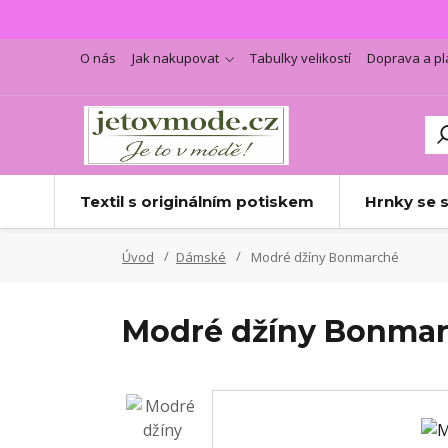
O nás
Jak nakupovat
Tabulky velikostí
Doprava a pl
Textil s originálním potiskem
Hrnky se 
Úvod
Dámské
Modré džíny Bonmarché
Modré džíny Bonma