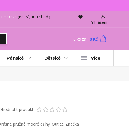
31 390 323
(Po-Pá, 10-12 hod.)
Přihlášení
0
ks
za
0 Kč
t
Pánské
Dětské
Více
Ohodnotit produkt
Krásné pružné modré džíny. Outlet. Značka