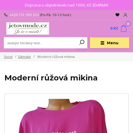
Doprava u objednávek nad 1000,-Kč ZDARMA!
+420 731 390 323
(Po-Pá, 10-12 hod.)
0
0 Kč
Menu
Úvod
Dámské
Moderní růžová mikina
Moderní růžová mikina