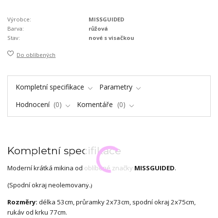
Výrobce:
MISSGUIDED
Barva:
růžová
Stav:
nové s visačkou
Do oblíbených
Kompletní specifikace
Parametry
Hodnocení
0
Komentáře
0
Kompletní specifikace
Moderní krátká mikina od oblíbené značky
MISSGUIDED
.
(Spodní okraj neolemovaný.)
Rozměry:
délka 53cm, průramky 2x73cm, spodní okraj 2x75cm,
rukáv od krku 77cm.