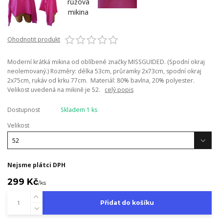
Ohodnotit produkt
Moderní krátká mikina od oblíbené značky MISSGUIDED. (Spodní okraj
neolemovaný.) Rozměry: délka 53cm, průramky 2x73cm, spodní okraj
2x75cm, rukáv od krku 77cm. Materiál: 80% bavlna, 20% polyester.
Velikost uvedená na mikině je 52.
celý popis
Dostupnost
Skladem 1 ks
Velikost
Nejsme plátci DPH
299 Kč
/
ks
Přidat do košíku