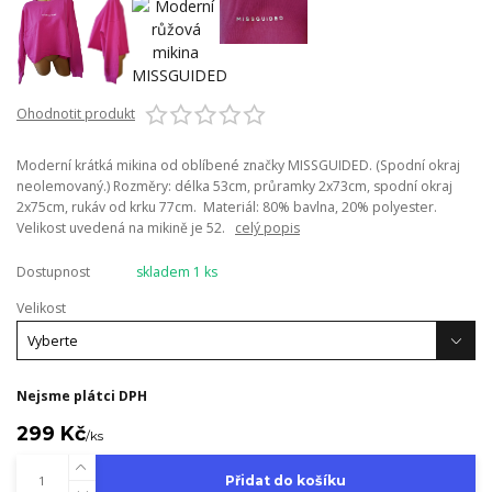
Ohodnotit produkt
Moderní krátká mikina od oblíbené značky MISSGUIDED. (Spodní okraj
neolemovaný.) Rozměry: délka 53cm, průramky 2x73cm, spodní okraj
2x75cm, rukáv od krku 77cm. Materiál: 80% bavlna, 20% polyester.
Velikost uvedená na mikině je 52.
celý popis
Dostupnost
skladem 1 ks
Velikost
Nejsme plátci DPH
299 Kč
/
ks
Přidat do košíku