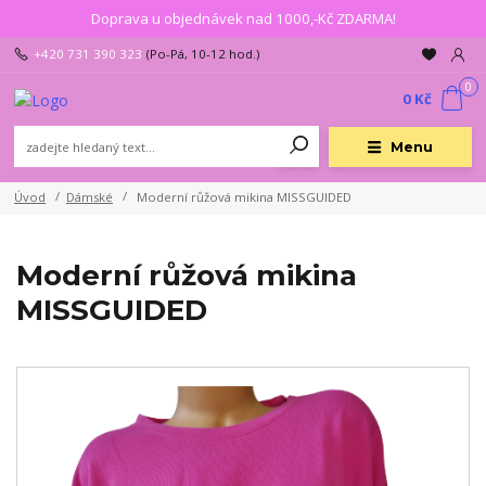
Doprava u objednávek nad 1000,-Kč ZDARMA!
+420 731 390 323
(Po-Pá, 10-12 hod.)
0
0 Kč
Menu
Úvod
Dámské
Moderní růžová mikina MISSGUIDED
Moderní růžová mikina
MISSGUIDED