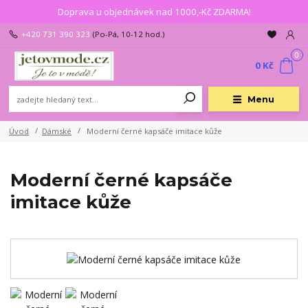
Doprava u objednávek nad 1000,-Kč ZDARMA!
+420 731 390 323
(Po-Pá, 10-12 hod.)
0
0 Kč
Menu
Úvod
Dámské
Moderní černé kapsáče imitace kůže
Moderní černé kapsáče
imitace kůže