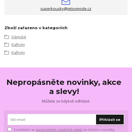
superkousky@jetovmode.cz
Zboží zařazeno v kategoriích
Dámské
Kalhoty
Kalhoty
Nepropásněte novinky, akce
a slevy!
Můžete se kdykoli odhlásit.
Přihlásit se
Souhlasím se
zpracováním osobních údajů
za účelem rozesílky