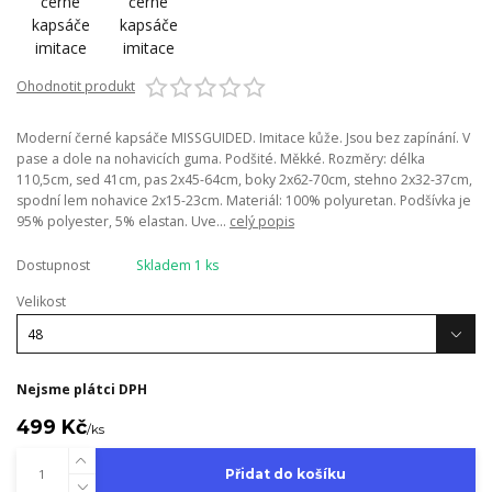
Ohodnotit produkt
Moderní černé kapsáče MISSGUIDED. Imitace kůže. Jsou bez zapínání. V
pase a dole na nohavicích guma. Podšité. Měkké. Rozměry: délka
110,5cm, sed 41cm, pas 2x45-64cm, boky 2x62-70cm, stehno 2x32-37cm,
spodní lem nohavice 2x15-23cm. Materiál: 100% polyuretan. Podšívka je
95% polyester, 5% elastan. Uve...
celý popis
Dostupnost
Skladem 1 ks
Velikost
Nejsme plátci DPH
499 Kč
/
ks
Přidat do košíku