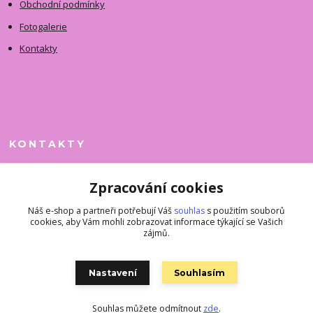
Obchodní podmínky
Fotogalerie
Kontakty
KONTAKTY
Jitka Faimanová
Zpracování cookies
+420 731 390 323
(Po-Pá, 10-12 hod.)
Náš e-shop a partneři potřebují Váš
souhlas
s použitím souborů
cookies, aby Vám mohli zobrazovat informace týkající se Vašich
superkousky@jetovmode.cz
zájmů.
Nastavení
Souhlasím
Souhlas můžete odmítnout
zde
.