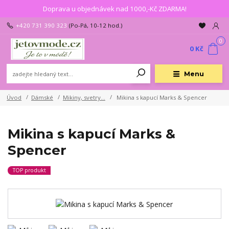
Doprava u objednávek nad 1000,-Kč ZDARMA!
+420 731 390 323
(Po-Pá, 10-12 hod.)
0
0 Kč
Menu
Úvod
Dámské
Mikiny, svetry...
Mikina s kapucí Marks & Spencer
Mikina s kapucí Marks &
Spencer
TOP produkt