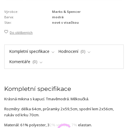
Výrobce:
Marks & Spencer
Barva:
modrá
Stav:
nové s visačkou
Do oblíbených
Kompletní specifikace
Hodnocení
0
Komentáře
0
Kompletní specifikace
Krásná mikina s kapucí. Tmavěmodrá. Měkoučká.
Rozměry: délka 64cm, průramky 2x59,5cm, spodní lem 2x56cm,
rukáv od krku 70cm.
Materiál: 61% polyester, 32% viskóza, 7% elastan.