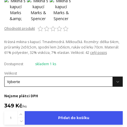
Ohodnotit produkt
Krásná mikina s kapucí. Tmavěmodrá. Měkoučká. Rozměry: délka 64cm,
průramky 2x59,5cm, spodní lem 2x56cm, rukáv od krku 70cm. Materiál:
61% polyester, 32% viskóza, 7% elastan. Velikost: 42
celý popis
Dostupnost
skladem 1 ks
Velikost
Nejsme plátci DPH
349 Kč
/
ks
Přidat do košíku