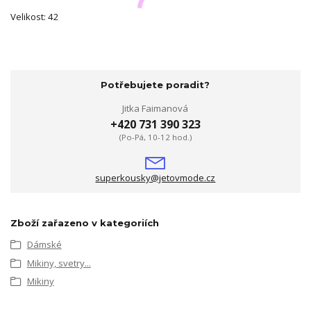
Velikost: 42
Potřebujete poradit?
Jitka Faimanová
+420 731 390 323
(Po-Pá, 10-12 hod.)
superkousky@jetovmode.cz
Zboží zařazeno v kategoriích
Dámské
Mikiny, svetry...
Mikiny