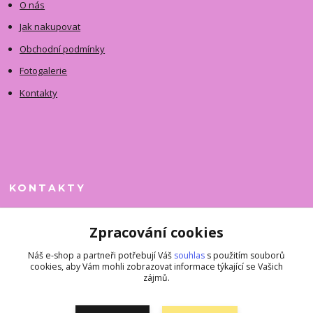
O nás
Jak nakupovat
Obchodní podmínky
Fotogalerie
Kontakty
KONTAKTY
Jitka Faimanová
Zpracování cookies
+420 731 390 323
(Po-Pá, 10-12 hod.)
Náš e-shop a partneři potřebují Váš
souhlas
s použitím souborů
cookies, aby Vám mohli zobrazovat informace týkající se Vašich
superkousky@jetovmode.cz
zájmů.