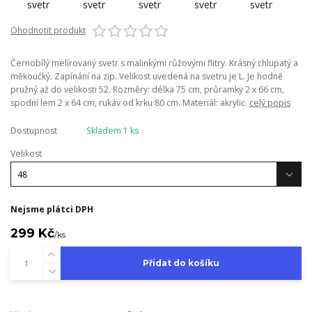
Ohodnotit produkt
Černobílý melírovaný svetr s malinkými růžovými flitry. Krásný chlupatý a
měkoučký. Zapínání na zip. Velikost uvedená na svetru je L. Je hodně
pružný až do velikosti 52. Rozměry: délka 75 cm, průramky 2 x 66 cm,
spodní lem 2 x 64 cm, rukáv od krku 80 cm. Materiál: akrylic.
celý popis
Dostupnost
Skladem 1 ks
Velikost
Nejsme plátci DPH
299 Kč
/
ks
Přidat do košíku