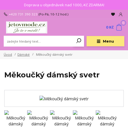
Doprava u objednávek nad 1000,-Kč ZDARMA!
+420 731 390 323
(Po-Pá, 10-12 hod.)
0
0 Kč
Menu
Úvod
Dámské
Měkoučký dámský svetr
Měkoučký dámský svetr