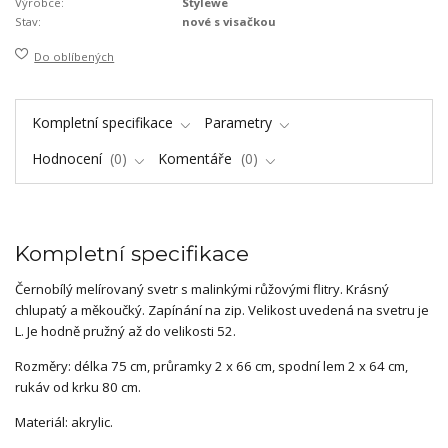
Výrobce:
Stylewe
Stav:
nové s visačkou
Do oblíbených
Kompletní specifikace
Parametry
Hodnocení
0
Komentáře
0
Kompletní specifikace
Černobílý melírovaný svetr s malinkými růžovými flitry. Krásný
chlupatý a měkoučký. Zapínání na zip. Velikost uvedená na svetru je
L. Je hodně pružný až do velikosti 52.
Rozměry: délka 75 cm, průramky 2 x 66 cm, spodní lem 2 x 64 cm,
rukáv od krku 80 cm.
Materiál: akrylic.