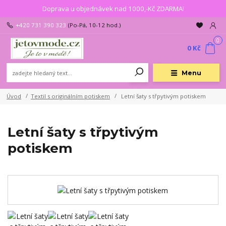
Doprava u objednávek nad 1000,-Kč ZDARMA!
+420 731 390 323
(Po-Pá, 10-12 hod.)
0
0 Kč
Menu
Úvod
Textil s originálním potiskem
Letní šaty s třpytivým potiskem
Letní šaty s třpytivým
potiskem