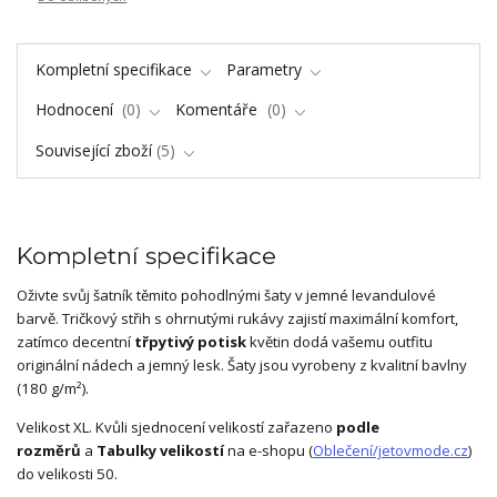
Kompletní specifikace
Parametry
Hodnocení
0
Komentáře
0
Související zboží
5
Kompletní specifikace
Oživte svůj šatník těmito pohodlnými šaty v jemné levandulové
barvě. Tričkový střih s ohrnutými rukávy zajistí maximální komfort,
zatímco decentní
třpytivý potisk
květin dodá vašemu outfitu
originální nádech a jemný lesk. Šaty jsou vyrobeny z kvalitní bavlny
(180 g/m²).
Velikost XL. Kvůli sjednocení velikostí zařazeno
podle
rozměrů
a
Tabulky velikostí
na e-shopu (
Oblečení/jetovmode.cz
)
do velikosti 50.