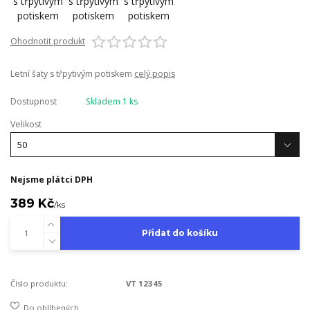
Ohodnotit produkt
Letní šaty s třpytivým potiskem
celý popis
Dostupnost
Skladem 1 ks
Velikost
Nejsme plátci DPH
389 Kč
/
ks
Přidat do košíku
Číslo produktu:
VT 12345
Do oblíbených