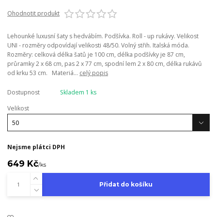
Ohodnotit produkt
Lehounké luxusní šaty s hedvábím. Podšívka. Roll - up rukávy. Velikost
UNI - rozměry odpovídají velikosti 48/50. Volný střih. Italská móda.
Rozměry: celková délka šatů je 100 cm, délka podšívky je 87 cm,
průramky 2 x 68 cm, pas 2 x 77 cm, spodní lem 2 x 80 cm, délka rukávů
od krku 53 cm. Materiá...
celý popis
Dostupnost
Skladem 1 ks
Velikost
Nejsme plátci DPH
649 Kč
/
ks
Přidat do košíku