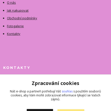
O nás
Jak nakupovat
Obchodní podmínky
Fotogalerie
Kontakty
KONTAKTY
Jitka Faimanová
Zpracování cookies
+420 731 390 323
(Po-Pá, 10-12 hod.)
Náš e-shop a partneři potřebují Váš
souhlas
s použitím souborů
cookies, aby Vám mohli zobrazovat informace týkající se Vašich
superkousky@jetovmode.cz
zájmů.