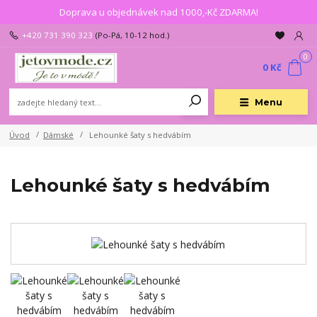
Doprava u objednávek nad 1000,-Kč ZDARMA!
+420 731 390 323
(Po-Pá, 10-12 hod.)
0
0 Kč
Menu
Úvod
Dámské
Lehounké šaty s hedvábím
Lehounké šaty s hedvábím