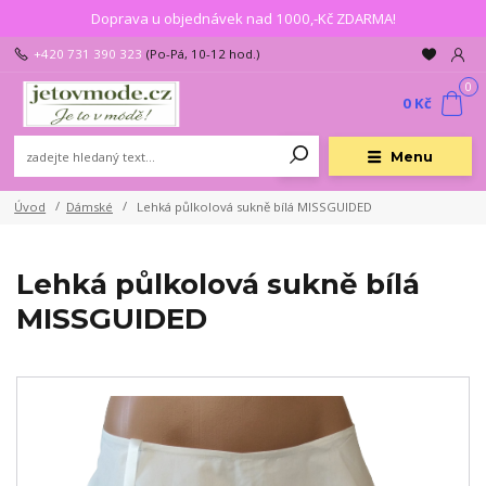
Doprava u objednávek nad 1000,-Kč ZDARMA!
+420 731 390 323
(Po-Pá, 10-12 hod.)
0
0 Kč
Menu
Úvod
Dámské
Lehká půlkolová sukně bílá MISSGUIDED
Lehká půlkolová sukně bílá
MISSGUIDED