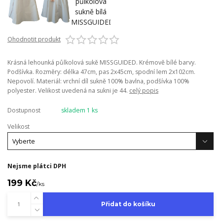
Ohodnotit produkt
Krásná lehounká půlkolová sukě MISSGUIDED. Krémově bílé barvy.
Podšívka. Rozměry: délka 47cm, pas 2x45cm, spodní lem 2x102cm.
Nepovolí. Materiál: vrchní díl sukně 100% bavlna, podšívka 100%
polyester. Velikost uvedená na sukni je 44.
celý popis
Dostupnost
skladem 1 ks
Velikost
Nejsme plátci DPH
199 Kč
/
ks
Přidat do košíku