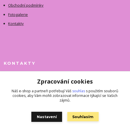
Obchodní podmínky
Fotogalerie
Kontakty
KONTAKTY
Jitka Faimanová
Zpracování cookies
+420 731 390 323
(Po-Pá, 10-12 hod.)
Náš e-shop a partneři potřebují Váš
souhlas
s použitím souborů
cookies, aby Vám mohli zobrazovat informace týkající se Vašich
superkousky@jetovmode.cz
zájmů.
Nastavení
Souhlasím