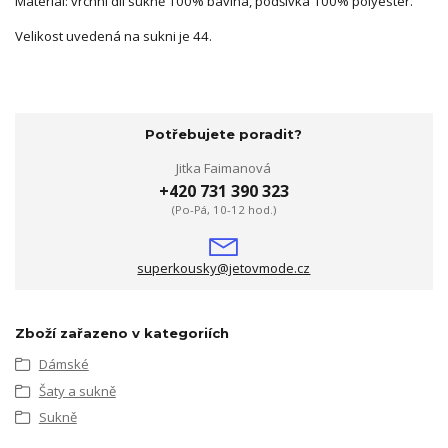
Materiál: vrchní díl sukně 100% bavlna, podšívka 100% polyester.
Velikost uvedená na sukni je 44.
Potřebujete poradit?
Jitka Faimanová
+420 731 390 323
(Po-Pá, 10-12 hod.)
superkousky@jetovmode.cz
Zboží zařazeno v kategoriích
Dámské
Šaty a sukně
Sukně