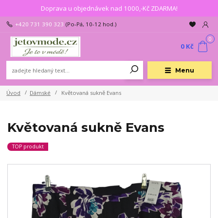
Doprava u objednávek nad 1000,-Kč ZDARMA!
+420 731 390 323
(Po-Pá, 10-12 hod.)
0
0 Kč
Menu
Úvod
Dámské
Květovaná sukně Evans
Květovaná sukně Evans
TOP produkt