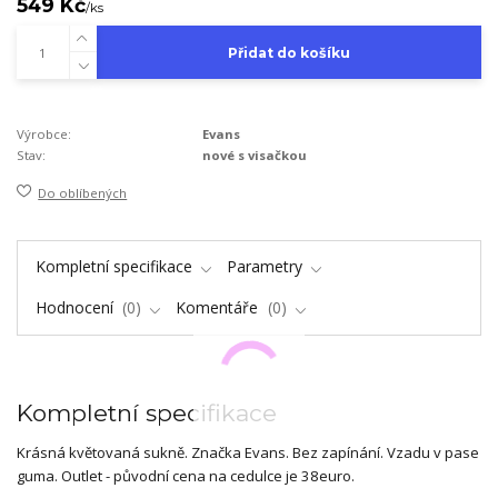
549 Kč
/
ks
Přidat do košíku
Výrobce:
Evans
Stav:
nové s visačkou
Do oblíbených
Kompletní specifikace
Parametry
Hodnocení
0
Komentáře
0
Kompletní specifikace
Krásná květovaná sukně. Značka Evans. Bez zapínání. Vzadu v pase
guma. Outlet - původní cena na cedulce je 38euro.