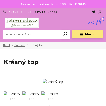
Doprava u objednávek nad 1000,-Kč ZDARMA!
+420 731 390 323
(Po-Pá, 10-12 hod.)
0
0 Kč
Menu
Úvod
Dámské
Krásný top
Krásný top