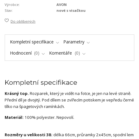
Výrobce:
AVON
Stav:
nové s visačkou
Do oblíbených
Kompletní specifikace
Parametry
Hodnocení
0
Komentáře
0
Kompletní specifikace
Krásný top.
Rozparek, který je vidět na fotce, je jen na levé straně.
Přední díl je dvojitý. Pod dílem se zvířecím potiskem je vepředu černé
tílko na špagetových ramínkách.
Materiál:
100% polyester. Nepovolí.
Rozměry u velikosti 38:
délka 66cm, průramky 2x45cm, spodní lem