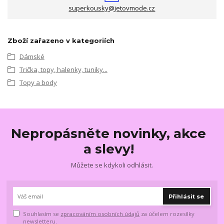
superkousky@jetovmode.cz
Zboží zařazeno v kategoriích
Dámské
Trička, topy, halenky, tuniky...
Topy a body
Nepropásněte novinky, akce
a slevy!
Můžete se kdykoli odhlásit.
Přihlásit se
Souhlasím se
zpracováním osobních údajů
za účelem rozesílky
newsletteru.