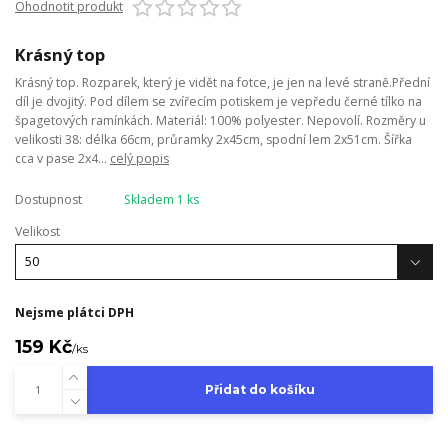
Ohodnotit produkt
Krásný top
Krásný top. Rozparek, který je vidět na fotce, je jen na levé straně.Přední
díl je dvojitý. Pod dílem se zvířecím potiskem je vepředu černé tílko na
špagetových ramínkách. Materiál: 100% polyester. Nepovolí. Rozměry u
velikosti 38: délka 66cm, průramky 2x45cm, spodní lem 2x51cm. Šířka
cca v pase 2x4...
celý popis
Dostupnost
Skladem 1 ks
Velikost
Nejsme plátci DPH
159 Kč
/
ks
Přidat do košíku