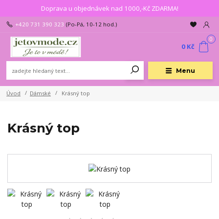
Doprava u objednávek nad 1000,-Kč ZDARMA!
+420 731 390 323
(Po-Pá, 10-12 hod.)
0
0 Kč
Menu
Úvod
Dámské
Krásný top
Krásný top