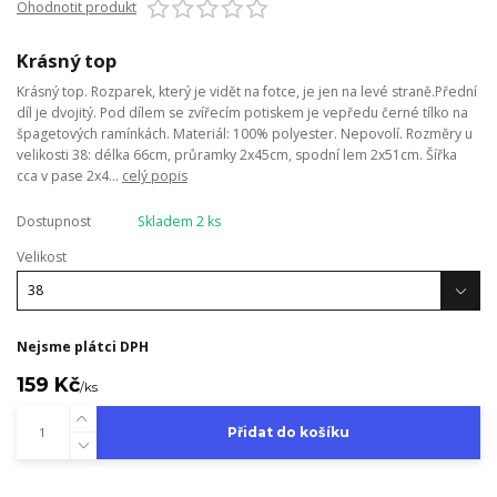
Ohodnotit produkt
Krásný top
Krásný top. Rozparek, který je vidět na fotce, je jen na levé straně.Přední
díl je dvojitý. Pod dílem se zvířecím potiskem je vepředu černé tílko na
špagetových ramínkách. Materiál: 100% polyester. Nepovolí. Rozměry u
velikosti 38: délka 66cm, průramky 2x45cm, spodní lem 2x51cm. Šířka
cca v pase 2x4...
celý popis
Dostupnost
Skladem 2 ks
Velikost
Nejsme plátci DPH
159 Kč
/
ks
Přidat do košíku