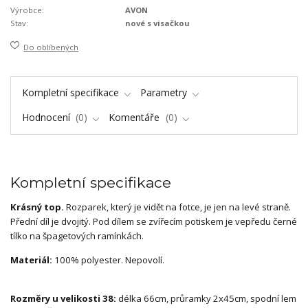
Výrobce:
AVON
Stav:
nové s visačkou
Do oblíbených
Kompletní specifikace
Parametry
Hodnocení
0
Komentáře
0
Kompletní specifikace
Krásný top.
Rozparek, který je vidět na fotce, je jen na levé straně.
Přední díl je dvojitý. Pod dílem se zvířecím potiskem je vepředu černé
tílko na špagetových ramínkách.
Materiál:
100% polyester. Nepovolí.
Rozměry u velikosti 38:
délka 66cm, průramky 2x45cm, spodní lem