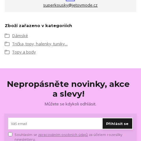
superkousky@jetovmode.cz
Zboží zařazeno v kategoriích
Dámské
Trička, topy, halenky, tuniky...
Topy a body
Nepropásněte novinky, akce
a slevy!
Můžete se kdykoli odhlásit.
Přihlásit se
Souhlasím se
zpracováním osobních údajů
za účelem rozesílky
newsletteru.