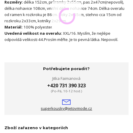
Rozměry:
délka 152cm, průramky 2x55cm, pas 2x47cm(nepovolí),
délka nohavice 108cm, vnitřní délka nohavice 74cm. Délka overalu
od ramen k rozkroku je 86cm. Boky 2x 65cm, stehno cca 15cm od
rozkroku 2x33cm, kotníky 2x29cm.
Materiál:
100% polyester.
Uvedená velikost na overalu:
XXL/16. Myslím, že nejlépe
odpovídá velikosti 44.Prosím měřte. Je to pevná látka. Nepovolí.
Potřebujete poradit?
Jitka Faimanová
+420 731 390 323
(Po-Pá, 10-12 hod.)
superkousky@jetovmode.cz
Zboží zařazeno v kategoriích