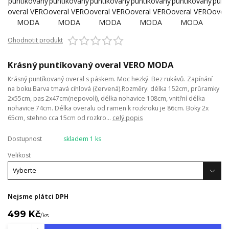
Ohodnotit produkt
Krásný puntíkovaný overal VERO MODA
Krásný puntíkovaný overal s páskem. Moc hezký. Bez rukávů. Zapínání
na boku.Barva tmavá cihlová (červená).Rozměry: délka 152cm, průramky
2x55cm, pas 2x47cm(nepovolí), délka nohavice 108cm, vnitřní délka
nohavice 74cm. Délka overalu od ramen k rozkroku je 86cm. Boky 2x
65cm, stehno cca 15cm od rozkro...
celý popis
Dostupnost
skladem 1 ks
Velikost
Nejsme plátci DPH
499 Kč
/
ks