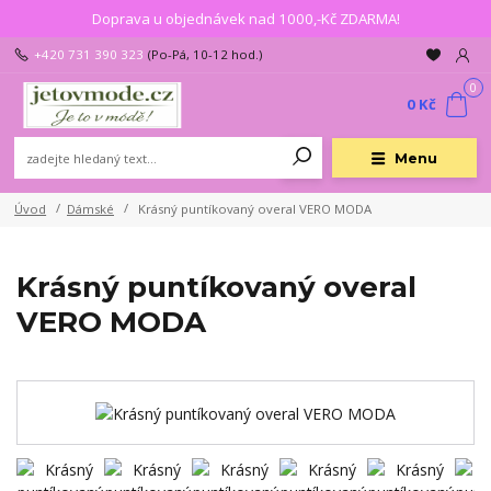
Doprava u objednávek nad 1000,-Kč ZDARMA!
+420 731 390 323
(Po-Pá, 10-12 hod.)
0
0 Kč
Menu
Úvod
Dámské
Krásný puntíkovaný overal VERO MODA
Krásný puntíkovaný overal
VERO MODA