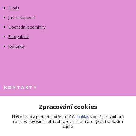
O nás
Jak nakupovat
Obchodní podmínky
Fotogalerie
Kontakty
KONTAKTY
Jitka Faimanová
Zpracování cookies
+420 731 390 323
(Po-Pá, 10-12 hod.)
Náš e-shop a partneři potřebují Váš
souhlas
s použitím souborů
cookies, aby Vám mohli zobrazovat informace týkající se Vašich
superkousky@jetovmode.cz
zájmů.