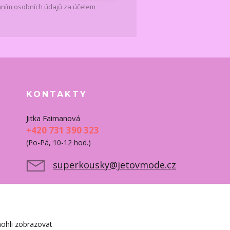
ním osobních údajů
za účelem
KONTAKTY
Jitka Faimanová
+420 731 390 323
(Po-Pá, 10-12 hod.)
superkousky@jetovmode.cz
ohli zobrazovat