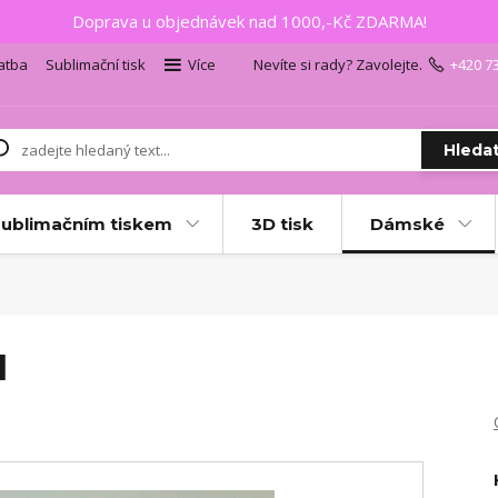
Doprava u objednávek nad 1000,-Kč ZDARMA!
atba
Sublimační tisk
Více
Nevíte si rady? Zavolejte.
+420 7
Hleda
sublimačním tiskem
3D tisk
Dámské
l