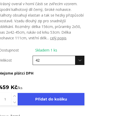
Krásný overal v horní části se zvířecím vzorem.
Spodní kalhotový díl černý, široké nohavice.
Kalhoty obsahují elastan a tak se hezky přizpůsobí
postavě. Vzadu dlouhý zip pro snadnější
oblékání. Rozměry: délka 156cm, průramky 2x50,
pas 2x42-45cm, rukáv od krku 53cm. Délka
nohavice 111cm, vnitřní délk...
celý popis
Dostupnost
Skladem 1 ks
Velikost
Nejsme plátci DPH
459 Kč
/
ks
Přidat do košíku
Barva:
černá