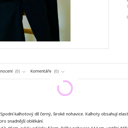
nocení
0
Komentáře
0
Spodní kalhotový díl černý, široké nohavice. Kalhoty obsahují elas
pro snadnější oblékání.
2-45cm, rukáv od krku 53cm. Délka nohavice 111cm, vnitřní délk