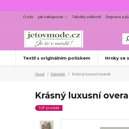
O nás
Jak nakupovat
Tabulky velikostí
Doprava a pl
Textil s originálním potiskem
Hrnky se 
Úvod
Dámské
Krásný luxusní overal
Krásný luxusní overa
TOP produkt