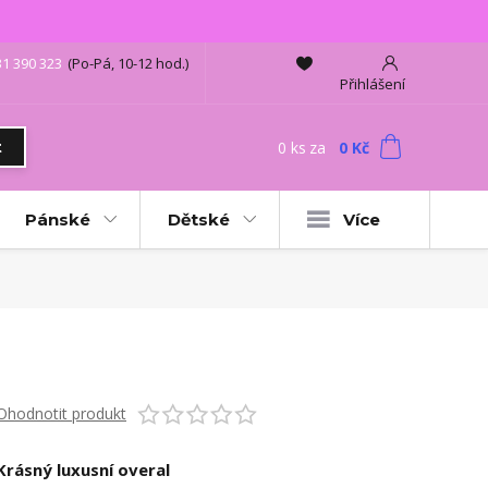
31 390 323
(Po-Pá, 10-12 hod.)
Přihlášení
0
ks
za
0 Kč
t
Pánské
Dětské
Více
Ohodnotit produkt
Krásný luxusní overal