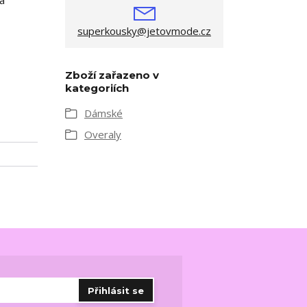
superkousky@jetovmode.cz
Zboží zařazeno v
kategoriích
Dámské
Overaly
Přihlásit se