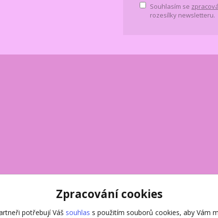
Souhlasím se
zpracová
rozesílky newsletteru.
Zpracování cookies
rtneři potřebují Váš
souhlas
s použitím souborů cookies, aby Vám m