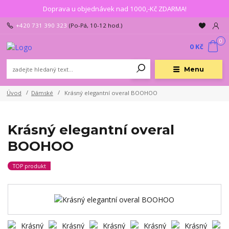
Doprava u objednávek nad 1000,-Kč ZDARMA!
+420 731 390 323
(Po-Pá, 10-12 hod.)
0
0 Kč
Menu
Úvod
Dámské
Krásný elegantní overal BOOHOO
Krásný elegantní overal
BOOHOO
TOP produkt