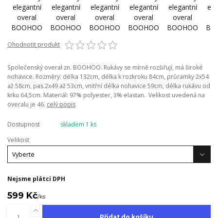
Ohodnotit produkt
Společenský overal zn. BOOHOO. Rukávy se mírně rozšiřují, má široké
nohavice. Rozměry: délka 132cm, délka k rozkroku 84cm, průramky 2x54
až 58cm, pas 2x49 až 53cm, vnitřní délka nohavice 59cm, délka rukávu od
krku 64,5cm. Materiál: 97% polyester, 3% elastan. Velikost uvedená na
overalu je 46.
celý popis
Dostupnost
skladem 1 ks
Velikost
Nejsme plátci DPH
599 Kč
/
ks
Přidat do košíku