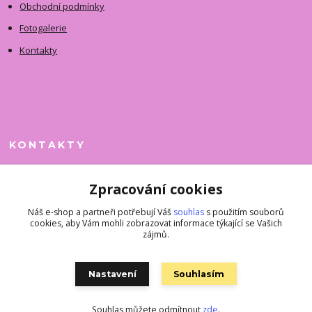
Obchodní podmínky
Fotogalerie
Kontakty
KONTAKTY
Jitka Faimanová
Zpracování cookies
+420 731 390 323
(Po-Pá, 10-12 hod.)
Náš e-shop a partneři potřebují Váš
souhlas
s použitím souborů
cookies, aby Vám mohli zobrazovat informace týkající se Vašich
superkousky@jetovmode.cz
zájmů.
Nastavení
Souhlasím
Souhlas můžete odmítnout
zde
.