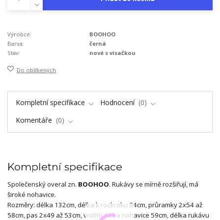
Výrobce:
BOOHOO
Barva:
černá
Stav:
nové s visačkou
Do oblíbených
Kompletní specifikace
Hodnocení
0
Komentáře
0
Kompletní specifikace
Společenský overal zn.
BOOHOO
. Rukávy se mírně rozšiřují, má
široké nohavice.
Rozměry: délka 132cm, délka k rozkroku 84cm, průramky 2x54 až
58cm, pas 2x49 až 53cm, vnitřní délka nohavice 59cm, délka rukávu