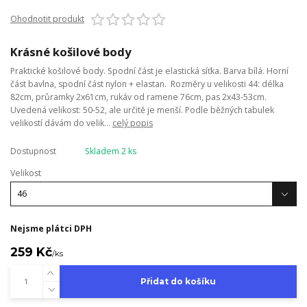
Ohodnotit produkt
Krásné košilové body
Praktické košilové body. Spodní část je elastická síťka. Barva bílá. Horní
část bavlna, spodní část nylon + elastan. Rozměry u velikosti 44: délka
82cm, průramky 2x61cm, rukáv od ramene 76cm, pas 2x43-53cm.
Uvedená velikost: 50-52, ale určitě je menší. Podle běžných tabulek
velikostí dávám do velik...
celý popis
Dostupnost
Skladem 2 ks
Velikost
Nejsme plátci DPH
259 Kč
/
ks
Přidat do košíku