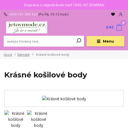
Doprava u objednávek nad 1000,-Kč ZDARMA!
+420 731 390 323
(Po-Pá, 10-12 hod.)
0
0 Kč
Menu
Úvod
Dámské
Krásné košilové body
Krásné košilové body