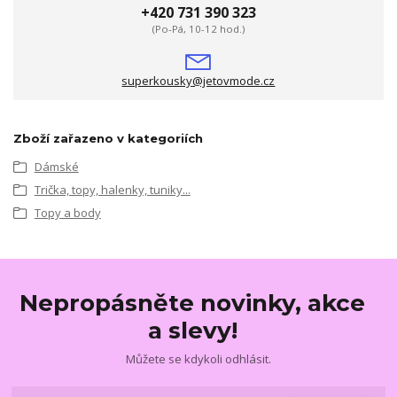
+420 731 390 323
(Po-Pá, 10-12 hod.)
superkousky@jetovmode.cz
Zboží zařazeno v kategoriích
Dámské
Trička, topy, halenky, tuniky...
Topy a body
Nepropásněte novinky, akce
a slevy!
Můžete se kdykoli odhlásit.