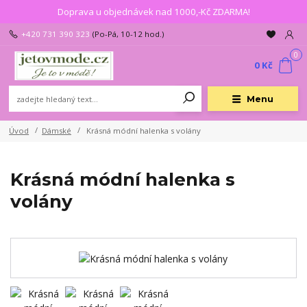
Doprava u objednávek nad 1000,-Kč ZDARMA!
+420 731 390 323
(Po-Pá, 10-12 hod.)
0
0 Kč
Menu
Úvod
Dámské
Krásná módní halenka s volány
Krásná módní halenka s
volány