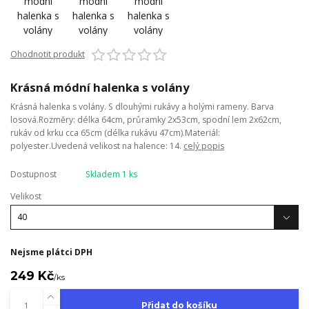
Ohodnotit produkt
Krásná módní halenka s volány
Krásná halenka s volány. S dlouhými rukávy a holými rameny. Barva
losová.Rozměry: délka 64cm, průramky 2x53cm, spodní lem 2x62cm,
rukáv od krku cca 65cm (délka rukávu 47cm).Materiál:
polyester.Uvedená velikost na halence: 14.
celý popis
Dostupnost
Skladem 1 ks
Velikost
Nejsme plátci DPH
249 Kč
/
ks
Přidat do košíku