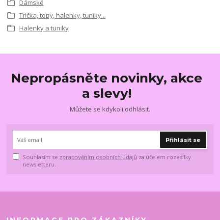
Dámské
Trička, topy, halenky, tuniky...
Halenky a tuniky
Nepropásněte novinky, akce
a slevy!
Můžete se kdykoli odhlásit.
Přihlásit se
Souhlasím se
zpracováním osobních údajů
za účelem rozesílky
newsletteru.