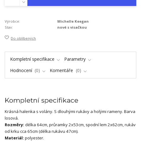
Výrobce:
Michelle Keegan
Stav:
nové s visačkou
Do oblíbených
Kompletní specifikace
Parametry
Hodnocení
0
Komentáře
0
Kompletní specifikace
Krásná halenka s volány. S dlouhými rukávy a holými rameny. Barva
losová.
Rozměry:
délka 64cm, průramky 2x53cm, spodní lem 2x62cm, rukáv
od krku cca 65cm (délka rukávu 47cm).
Materiál:
polyester.