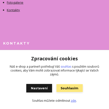
Fotogalerie
Kontakty
KONTAKTY
Jitka Faimanová
Zpracování cookies
+420 731 390 323
(Po-Pá, 10-12 hod.)
Náš e-shop a partneři potřebují Váš
souhlas
s použitím souborů
cookies, aby Vám mohli zobrazovat informace týkající se Vašich
superkousky@jetovmode.cz
zájmů.
Nastavení
Souhlasím
Souhlas můžete odmítnout
zde
.
Vytvořeno na
Eshop-rychle.cz