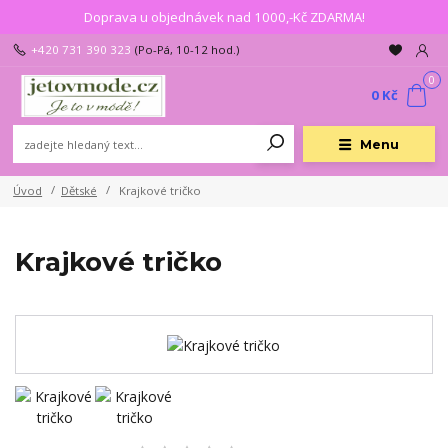
Doprava u objednávek nad 1000,-Kč ZDARMA!
+420 731 390 323
(Po-Pá, 10-12 hod.)
0
0 Kč
Menu
Úvod
Dětské
Krajkové tričko
Krajkové tričko