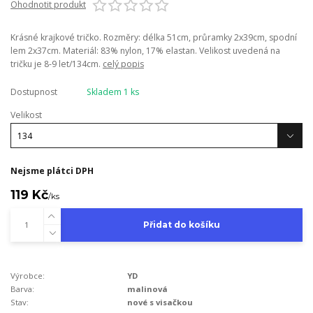
Ohodnotit produkt
Krásné krajkové tričko. Rozměry: délka 51cm, průramky 2x39cm, spodní
lem 2x37cm. Materiál: 83% nylon, 17% elastan. Velikost uvedená na
tričku je 8-9 let/134cm.
celý popis
Dostupnost
Skladem 1 ks
Velikost
Nejsme plátci DPH
119 Kč
/
ks
Přidat do košíku
Výrobce:
YD
Barva:
malinová
Stav:
nové s visačkou