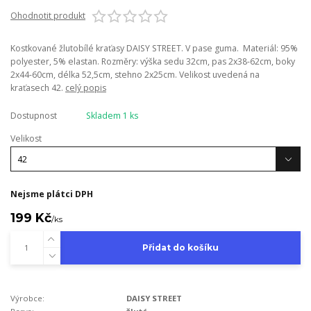
Ohodnotit produkt
Kostkované žlutobílé kraťasy DAISY STREET. V pase guma. Materiál: 95%
polyester, 5% elastan. Rozměry: výška sedu 32cm, pas 2x38-62cm, boky
2x44-60cm, délka 52,5cm, stehno 2x25cm. Velikost uvedená na
kraťasech 42.
celý popis
Dostupnost
Skladem 1 ks
Velikost
Nejsme plátci DPH
199 Kč
/
ks
Přidat do košíku
Výrobce:
DAISY STREET