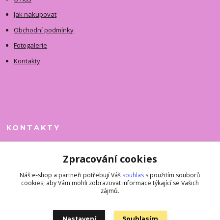
Jak nakupovat
Obchodní podmínky
Fotogalerie
Kontakty
KONTAKTY
Jitka Faimanová
Zpracování cookies
+420 731 390 323
(Po-Pá, 10-12 hod.)
Náš e-shop a partneři potřebují Váš
souhlas
s použitím souborů
cookies, aby Vám mohli zobrazovat informace týkající se Vašich
superkousky@jetovmode.cz
zájmů.
Nastavení
Souhlasím