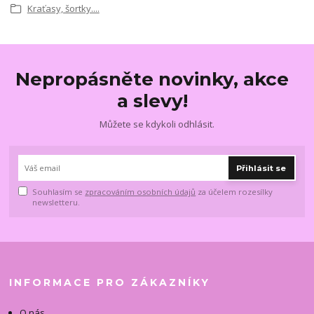
Kraťasy, šortky....
Nepropásněte novinky, akce
a slevy!
Můžete se kdykoli odhlásit.
Přihlásit se
Souhlasím se
zpracováním osobních údajů
za účelem rozesílky
newsletteru.
INFORMACE PRO ZÁKAZNÍKY
O nás