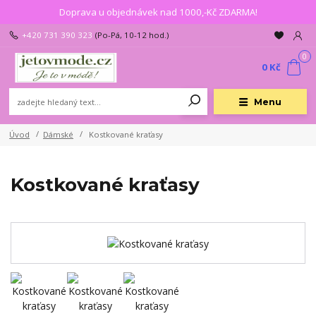
Doprava u objednávek nad 1000,-Kč ZDARMA!
+420 731 390 323
(Po-Pá, 10-12 hod.)
0
0 Kč
Menu
Úvod
Dámské
Kostkované kraťasy
Kostkované kraťasy