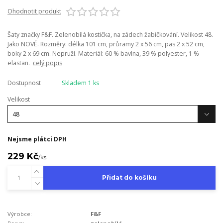
Ohodnotit produkt
Šaty značky F&F. Zelenobílá kostička, na zádech žabičkování. Velikost 48.
Jako NOVÉ. Rozměry: délka 101 cm, průramy 2 x 56 cm, pas 2 x 52 cm,
boky 2 x 69 cm. Nepruží. Materiál: 60 % bavlna, 39 % polyester, 1 %
elastan.
celý popis
Dostupnost
Skladem 1 ks
Velikost
Nejsme plátci DPH
229 Kč
/
ks
Přidat do košíku
Výrobce:
F&F