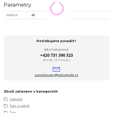
Parametry
Velikost
48
Potřebujete poradit?
Jitka Faimanová
+420 731 390 323
(Po-Pá, 10-12 hod.)
superkousky@jetovmode.cz
Zboží zařazeno v kategoriích
Dámské
Šaty a sukně
Šaty