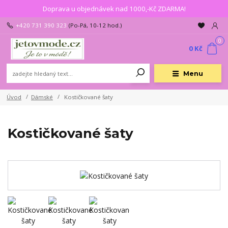
Doprava u objednávek nad 1000,-Kč ZDARMA!
+420 731 390 323
(Po-Pá, 10-12 hod.)
0
0 Kč
Menu
Úvod
Dámské
Kostičkované šaty
Kostičkované šaty