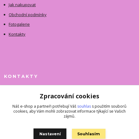
Jak nakupovat
Obchodní podmínky
Fotogalerie
Kontakty
KONTAKTY
Jitka Faimanová
Zpracování cookies
+420 731 390 323
(Po-Pá, 10-12 hod.)
Náš e-shop a partneři potřebují Váš
souhlas
s použitím souborů
cookies, aby Vám mohli zobrazovat informace týkající se Vašich
superkousky@jetovmode.cz
zájmů.
Nastavení
Souhlasím