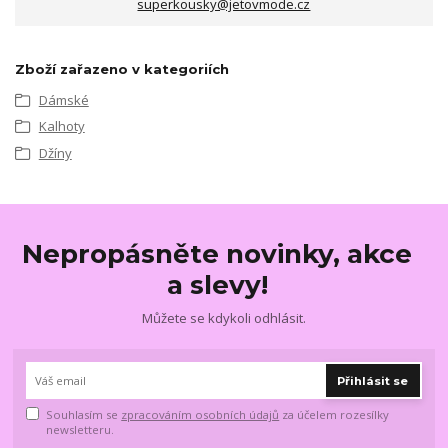
superkousky@jetovmode.cz
Zboží zařazeno v kategoriích
Dámské
Kalhoty
Džíny
Nepropásněte novinky, akce
a slevy!
Můžete se kdykoli odhlásit.
Přihlásit se
Souhlasím se
zpracováním osobních údajů
za účelem rozesílky
newsletteru.