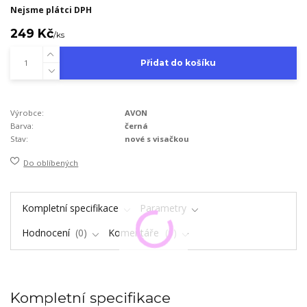
Nejsme plátci DPH
249 Kč
/
ks
Přidat do košíku
Výrobce:
AVON
Barva:
černá
Stav:
nové s visačkou
Do oblíbených
Kompletní specifikace
Parametry
Hodnocení
0
Komentáře
0
Kompletní specifikace