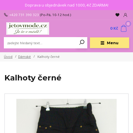
Doprava u objednávek nad 1000,-Kč ZDARMA!
+420 731 390 323
(Po-Pá, 10-12 hod.)
0
0 Kč
Menu
Úvod
Dámské
Kalhoty černé
Kalhoty černé