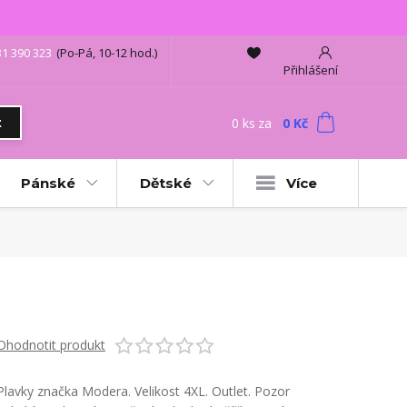
31 390 323
(Po-Pá, 10-12 hod.)
Přihlášení
0
ks
za
0 Kč
t
Pánské
Dětské
Více
Ohodnotit produkt
Plavky značka Modera. Velikost 4XL. Outlet. Pozor