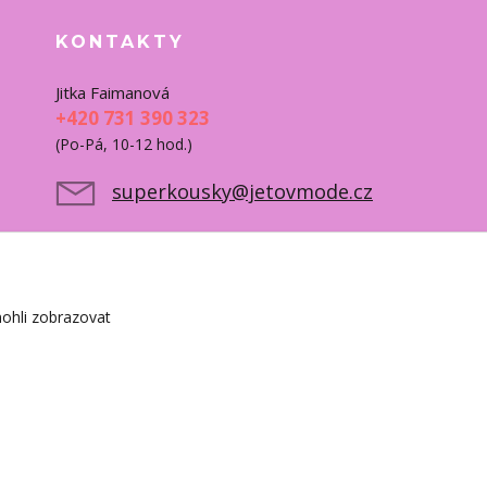
KONTAKTY
Jitka Faimanová
+420 731 390 323
(Po-Pá, 10-12 hod.)
superkousky@jetovmode.cz
ohli zobrazovat