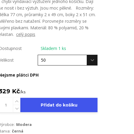
- chybí vyndavací vyztužení jednoho košíčku. Dají
se nosit i bez výztuh. Jsou moc pěkné. Rozměry:
délka 77 cm, průramky 2 x 49 cm, boky 2 x 51 cm.
Měřeno bez natažení. Porovnejte rozměry se
svými plavkami. Materiál: 80 % polyamid, 20 %
elastan.
celý popis
Dostupnost
Skladem 1 ks
Velikost
Nejsme plátci DPH
329 Kč
/
ks
Přidat do košíku
Výrobce:
Modera
Barva:
černá