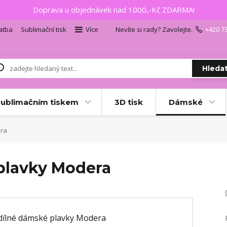
Doprava u objednávek nad 1000,-Kč ZDARMA!
atba
Sublimační tisk
Více
Nevíte si rady? Zavolejte.
+420 7
Hleda
sublimačním tiskem
3D tisk
Dámské
era
plavky Modera