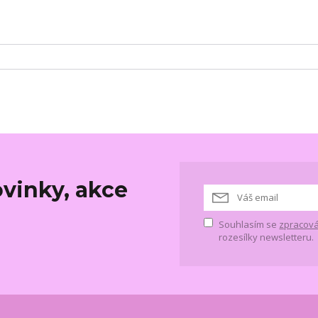
vinky, akce
Souhlasím se
zpracová
rozesílky newsletteru.