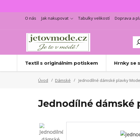
O nás
Jak nakupovat
Tabulky velikostí
Doprava a pl
Textil s originálním potiskem
Hrnky se 
Úvod
Dámské
Jednodílné dámské plavky Mod
Jednodílné dámské 