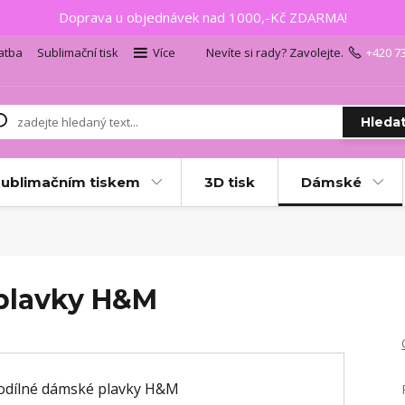
Doprava u objednávek nad 1000,-Kč ZDARMA!
atba
Sublimační tisk
Více
Nevíte si rady? Zavolejte.
+420 7
Hleda
sublimačním tiskem
3D tisk
Dámské
plavky H&M