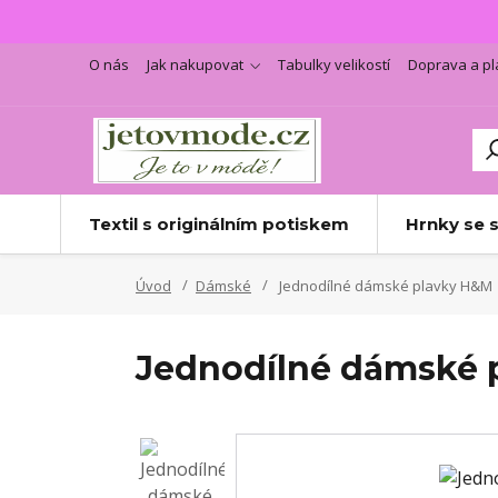
O nás
Jak nakupovat
Tabulky velikostí
Doprava a pl
Textil s originálním potiskem
Hrnky se 
Úvod
Dámské
Jednodílné dámské plavky H&M
Jednodílné dámské 