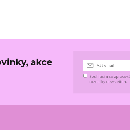
vinky, akce
Souhlasím se
zpracová
rozesílky newsletteru.