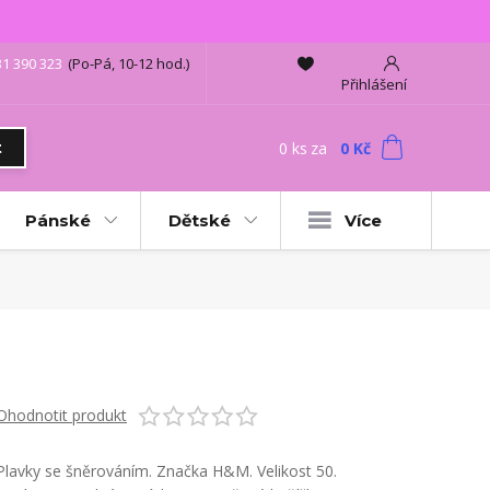
31 390 323
(Po-Pá, 10-12 hod.)
Přihlášení
0
ks
za
0 Kč
t
Pánské
Dětské
Více
Ohodnotit produkt
Plavky se šněrováním. Značka H&M. Velikost 50.