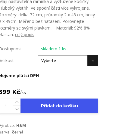
Mají nastavitelná ramínka a vyztužené košíčky.
Hluboký výstřih. Ve spodní části více vykrojené.
Rozměry: délka 72 cm, průramky 2 x 45 cm, boky
2 x 49cm. Měřeno bez natažení. Porovnejte
rozměry se svými plavkami. Materiál: 92% 8%
elastan.
celý popis
Dostupnost
skladem 1 ks
Velikost
Nejsme plátci DPH
399 Kč
/
ks
Přidat do košíku
Výrobce:
H&M
Barva:
černá