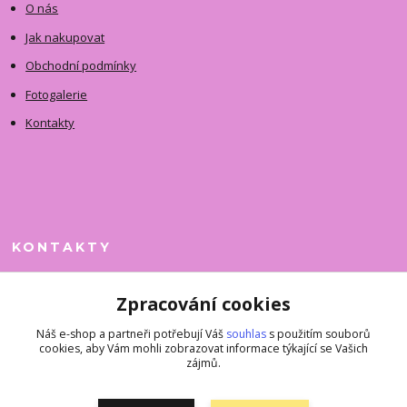
O nás
Jak nakupovat
Obchodní podmínky
Fotogalerie
Kontakty
KONTAKTY
Jitka Faimanová
Zpracování cookies
+420 731 390 323
(Po-Pá, 10-12 hod.)
Náš e-shop a partneři potřebují Váš
souhlas
s použitím souborů
cookies, aby Vám mohli zobrazovat informace týkající se Vašich
superkousky@jetovmode.cz
zájmů.