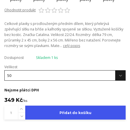
Ohodnotit produkt
Celkové plavky s prodlouženým předním dílem, který překrývá
zpěvňující síťku na břiše a kalhotky spojené se síťkou. Vyztužené košíčky
bez kostic. Značka Catalina. Velikost 22/24. Rozměry: délka 79 cm,
průramky 2 x 45 cm, boky 2 x 56 cm. Měřeno bez natažení. Porovnejte
rozměry se svými plavkami. Mate...
celý popis
Dostupnost
Skladem 1 ks
Velikost
Nejsme plátci DPH
349 Kč
/
ks
Přidat do košíku