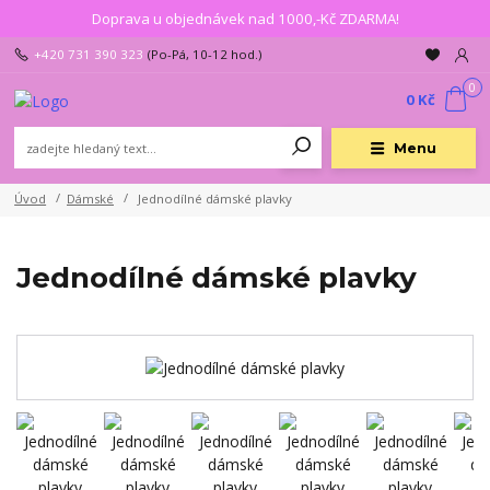
Doprava u objednávek nad 1000,-Kč ZDARMA!
+420 731 390 323
(Po-Pá, 10-12 hod.)
0
0 Kč
Menu
Úvod
Dámské
Jednodílné dámské plavky
Jednodílné dámské plavky