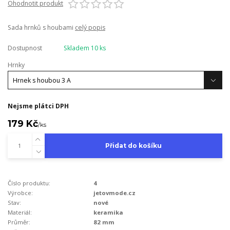
Ohodnotit produkt
Sada hrnků s houbami
celý popis
Dostupnost
Skladem 10 ks
Hrnky
Nejsme plátci DPH
179 Kč
/
ks
Přidat do košíku
Číslo produktu:
4
Výrobce:
jetovmode.cz
Stav:
nové
Materiál:
keramika
Průměr:
82 mm