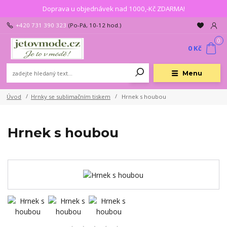
Doprava u objednávek nad 1000,-Kč ZDARMA!
+420 731 390 323
(Po-Pá, 10-12 hod.)
0
0 Kč
Menu
Úvod
Hrnky se sublimačním tiskem
Hrnek s houbou
Hrnek s houbou