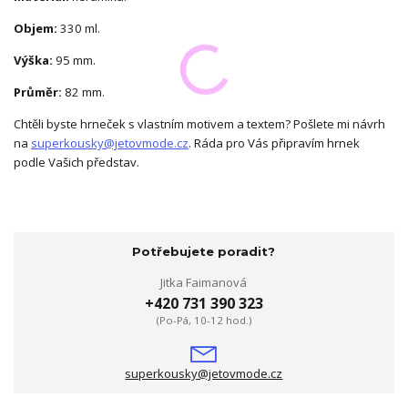
Objem:
330 ml.
Výška:
95 mm.
Průměr:
82 mm.
Chtěli byste hrneček s vlastním motivem a textem? Pošlete mi návrh
na
superkousky@jetovmode.cz
. Ráda pro Vás připravím hrnek
podle Vašich představ.
Potřebujete poradit?
Jitka Faimanová
+420 731 390 323
(Po-Pá, 10-12 hod.)
superkousky@jetovmode.cz