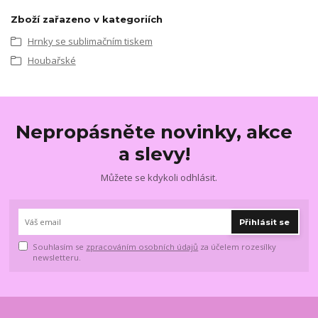
Zboží zařazeno v kategoriích
Hrnky se sublimačním tiskem
Houbařské
Nepropásněte novinky, akce
a slevy!
Můžete se kdykoli odhlásit.
Přihlásit se
Souhlasím se
zpracováním osobních údajů
za účelem rozesílky
newsletteru.