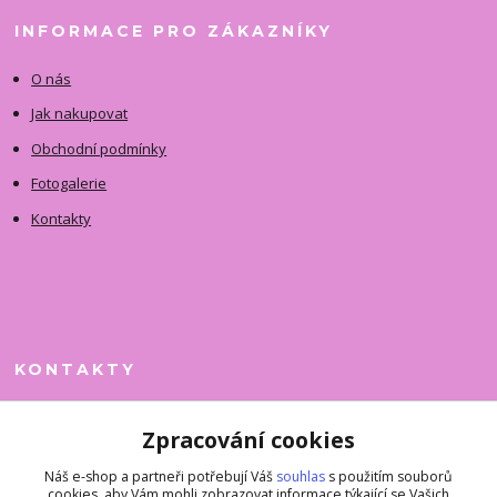
INFORMACE PRO ZÁKAZNÍKY
O nás
Jak nakupovat
Obchodní podmínky
Fotogalerie
Kontakty
KONTAKTY
Jitka Faimanová
Zpracování cookies
+420 731 390 323
(Po-Pá, 10-12 hod.)
Náš e-shop a partneři potřebují Váš
souhlas
s použitím souborů
cookies, aby Vám mohli zobrazovat informace týkající se Vašich