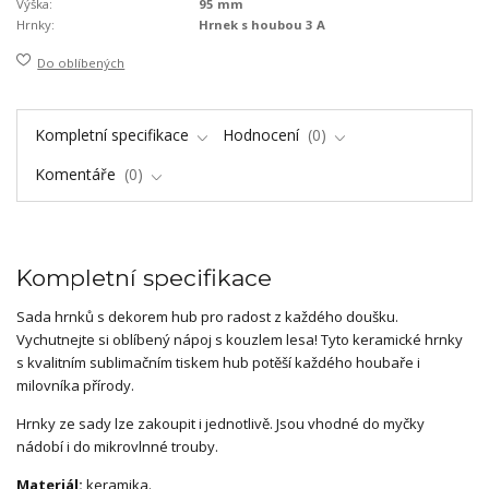
Výška:
95 mm
Hrnky:
Hrnek s houbou 3 A
Do oblíbených
Kompletní specifikace
Hodnocení
0
Komentáře
0
Kompletní specifikace
Sada hrnků s dekorem hub pro radost z každého doušku.
Vychutnejte si oblíbený nápoj s kouzlem lesa! Tyto keramické hrnky
s kvalitním sublimačním tiskem hub potěší každého houbaře i
milovníka přírody.
Hrnky ze sady lze zakoupit i jednotlivě. Jsou vhodné do myčky
nádobí i do mikrovlnné trouby.
Materiál:
keramika.