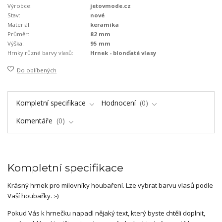
Výrobce:
jetovmode.cz
Stav:
nové
Materiál:
keramika
Průměr:
82 mm
Výška:
95 mm
Hrnky různé barvy vlasů:
Hrnek - blonďaté vlasy
Do oblíbených
Kompletní specifikace
Hodnocení
0
Komentáře
0
Kompletní specifikace
Krásný hrnek pro milovníky houbaření. Lze vybrat barvu vlasů podle
Vaší houbařky. :-)
Pokud Vás k hrnečku napadl nějaký text, který byste chtěli doplnit,