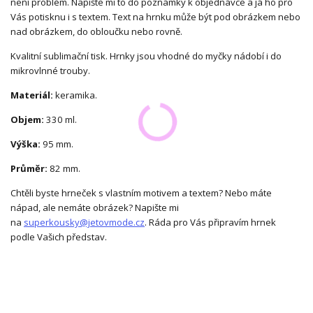
není problém. Napište mi to do poznámky k objednávce a já ho pro
Vás potisknu i s textem. Text na hrnku může být pod obrázkem nebo
nad obrázkem, do obloučku nebo rovně.
Kvalitní sublimační tisk. Hrnky jsou vhodné do myčky nádobí i do
mikrovlnné trouby.
Materiál:
keramika.
Objem:
330 ml.
Výška:
95 mm.
Průměr:
82 mm.
Chtěli byste hrneček s vlastním motivem a textem? Nebo máte
nápad, ale nemáte obrázek? Napište mi
na
superkousky@jetovmode.cz
. Ráda pro Vás připravím hrnek
podle Vašich představ.