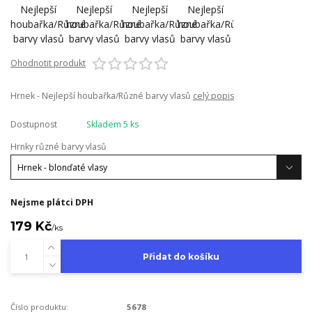
Ohodnotit produkt
Hrnek - Nejlepší houbařka/Různé barvy vlasů
celý popis
Dostupnost
Skladem 5 ks
Hrnky různé barvy vlasů
Nejsme plátci DPH
179 Kč
/
ks
Přidat do košíku
Číslo produktu:
5678