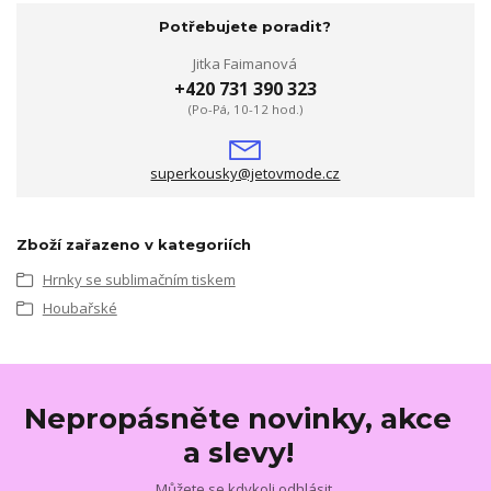
Potřebujete poradit?
Jitka Faimanová
+420 731 390 323
(Po-Pá, 10-12 hod.)
superkousky@jetovmode.cz
Zboží zařazeno v kategoriích
Hrnky se sublimačním tiskem
Houbařské
Nepropásněte novinky, akce
a slevy!
Můžete se kdykoli odhlásit.