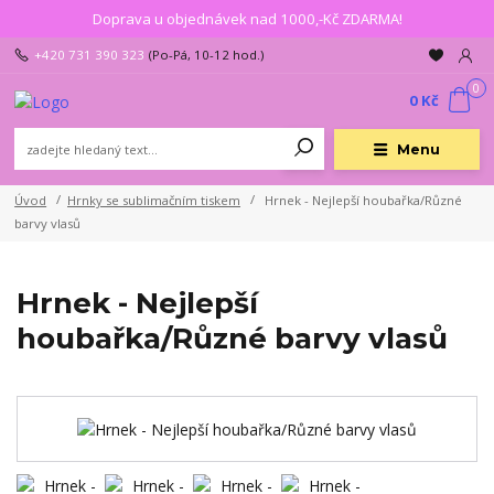
Doprava u objednávek nad 1000,-Kč ZDARMA!
+420 731 390 323
(Po-Pá, 10-12 hod.)
0
0 Kč
Menu
Úvod
Hrnky se sublimačním tiskem
Hrnek - Nejlepší houbařka/Různé
barvy vlasů
Hrnek - Nejlepší
houbařka/Různé barvy vlasů