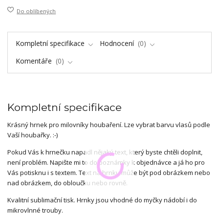
Do oblíbených
Kompletní specifikace
Hodnocení
0
Komentáře
0
Kompletní specifikace
Krásný hrnek pro milovníky houbaření. Lze vybrat barvu vlasů podle
Vaší houbařky. :-)
Pokud Vás k hrnečku napadl nějaký text, který byste chtěli doplnit,
není problém. Napište mi to do poznámky k objednávce a já ho pro
Vás potisknu i s textem. Text na hrnku může být pod obrázkem nebo
nad obrázkem, do obloučku nebo rovně.
Kvalitní sublimační tisk. Hrnky jsou vhodné do myčky nádobí i do
mikrovlnné trouby.