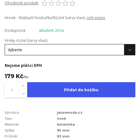
Ohodnotit produkt
Hrnek - Nejlepší houbařka/Různé barvy vlasů
celý popis
Dostupnost
skladem 20 ks
Hrnky různé barvy vlasů
Nejsme plátci DPH
179 Kč
/
ks
Přidat do košíku
Výrobce:
jetovmode.cz
Stav:
nové
Materiál:
keramika
Výška:
95 mm
Průměr:
82 mm