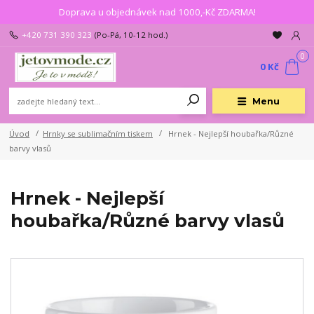
Doprava u objednávek nad 1000,-Kč ZDARMA!
+420 731 390 323
(Po-Pá, 10-12 hod.)
0
0 Kč
Menu
Úvod
Hrnky se sublimačním tiskem
Hrnek - Nejlepší houbařka/Různé
barvy vlasů
Hrnek - Nejlepší
houbařka/Různé barvy vlasů