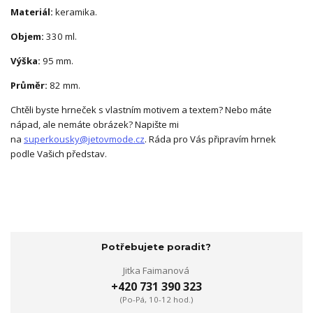
Materiál:
keramika.
Objem:
330 ml.
Výška:
95 mm.
Průměr:
82 mm.
Chtěli byste hrneček s vlastním motivem a textem? Nebo máte
nápad, ale nemáte obrázek? Napište mi
na
superkousky@jetovmode.cz
. Ráda pro Vás připravím hrnek
podle Vašich představ.
Potřebujete poradit?
Jitka Faimanová
+420 731 390 323
(Po-Pá, 10-12 hod.)