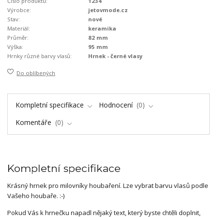
Číslo produktu:
1234
Výrobce:
jetovmode.cz
Stav:
nové
Materiál:
keramika
Průměr:
82 mm
Výška:
95 mm
Hrnky různé barvy vlasů:
Hrnek - černé vlasy
Do oblíbených
Kompletní specifikace
Hodnocení
0
Komentáře
0
Kompletní specifikace
Krásný hrnek pro milovníky houbaření. Lze vybrat barvu vlasů podle
Vašeho houbaře. :-)
Pokud Vás k hrnečku napadl nějaký text, který byste chtěli doplnit,