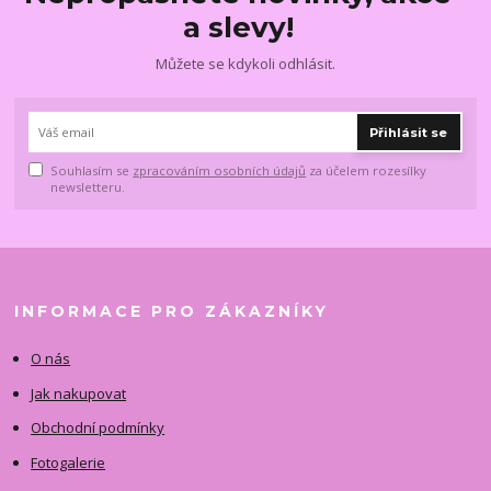
a slevy!
Můžete se kdykoli odhlásit.
Přihlásit se
Souhlasím se
zpracováním osobních údajů
za účelem rozesílky
newsletteru.
INFORMACE PRO ZÁKAZNÍKY
O nás
Jak nakupovat
Obchodní podmínky
Fotogalerie