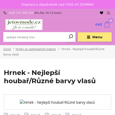
Doprava u objednávek nad 1000,-Kč ZDARMA!
+420 731 390 323
(Po-Pá, 10-12 hod.)
0
0 Kč
Menu
Úvod
Hrnky se sublimačním tiskem
Hrnek - Nejlepší houbař/Různé
barvy vlasů
Hrnek - Nejlepší
houbař/Různé barvy vlasů