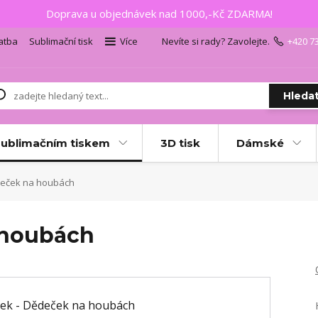
Doprava u objednávek nad 1000,-Kč ZDARMA!
atba
Sublimační tisk
Více
Nevíte si rady? Zavolejte.
+420 7
Hleda
sublimačním tiskem
3D tisk
Dámské
deček na houbách
 houbách