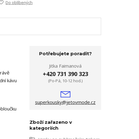
Do oblíbených
Potřebujete poradit?
Jitka Faimanová
právě
+420 731 390 323
ední kávu
(Po-Pá, 10-12 hod.)
superkousky@jetovmode.cz
obloučku
Zboží zařazeno v
kategoriích