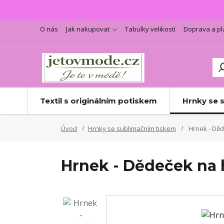
O nás
Jak nakupovat
Tabulky velikostí
Doprava a pl
Textil s originálním potiskem
Hrnky se 
Úvod
Hrnky se sublimačním tiskem
Hrnek - Dě
Hrnek - Dědeček na