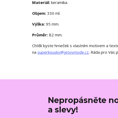
Materiál:
keramika.
Objem:
330 ml.
Výška:
95 mm.
Průměr:
82 mm.
Chtěli byste hrneček s vlastním motivem a te
na
superkousky@jetovmode.cz
. Ráda pro Vás 
Nepropásněte no
a slevy!