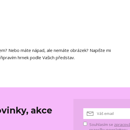
xtem? Nebo máte nápad, ale nemáte obrázek? Napište mi
připravím hrnek podle Vašich představ.
vinky, akce
Souhlasím se
zpracová
rozesílky newsletteru.