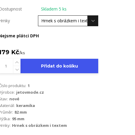
Dostupnost
Skladem 5 ks
Hrnky
Nejsme plátci DPH
179 Kč
/
ks
Přidat do košíku
Číslo produktu:
1
Výrobce:
jetovmode.cz
Stav:
nové
Materiál:
keramika
Průměr:
82 mm
Výška:
95 mm
Hrnky:
Hrnek s obrázkem i textem