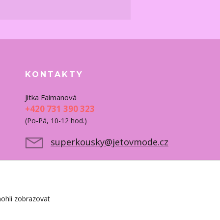
KONTAKTY
Jitka Faimanová
+420 731 390 323
(Po-Pá, 10-12 hod.)
superkousky@jetovmode.cz
ohli zobrazovat