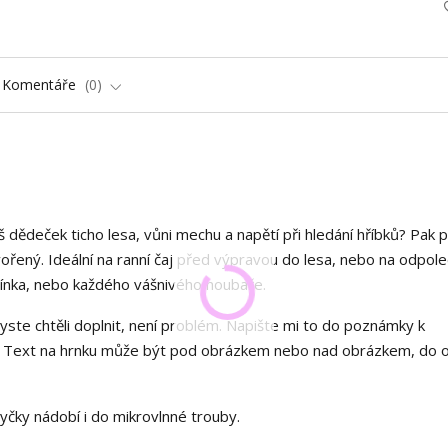
Komentáře
0
 dědeček ticho lesa, vůni mechu a napětí při hledání hříbků? Pak 
tvořený. Ideální na ranní čaj před výpravou do lesa, nebo na odpol
atínka, nebo každého vášnivého houbaře.
yste chtěli doplnit, není problém. Napište mi to do poznámky k
em. Text na hrnku může být pod obrázkem nebo nad obrázkem, do 
myčky nádobí i do mikrovlnné trouby.