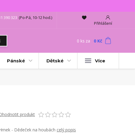
31 390 323
(Po-Pá, 10-12 hod.)
Přihlášení
0
ks
za
0 Kč
t
Pánské
Dětské
Více
Ohodnotit produkt
Hrnek - Dědeček na houbách
celý popis