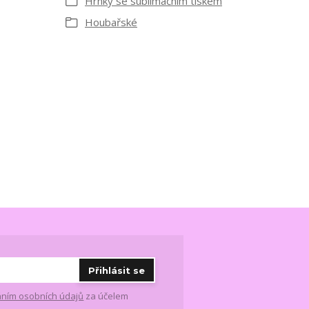
Hrnky se sublimačním tiskem
Houbařské
Přihlásit se
ním osobních údajů
za účelem