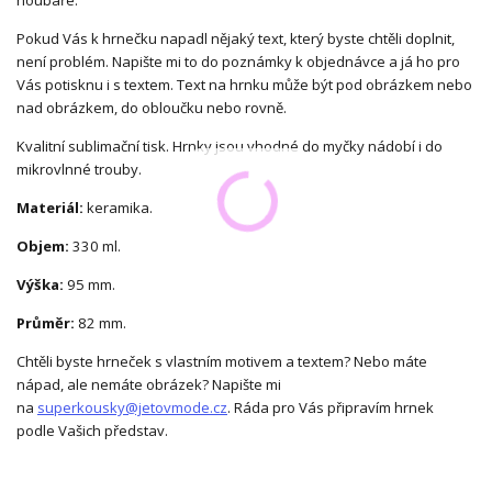
houbaře.
Pokud Vás k hrnečku napadl nějaký text, který byste chtěli doplnit,
není problém. Napište mi to do poznámky k objednávce a já ho pro
Vás potisknu i s textem. Text na hrnku může být pod obrázkem nebo
nad obrázkem, do obloučku nebo rovně.
Kvalitní sublimační tisk. Hrnky jsou vhodné do myčky nádobí i do
mikrovlnné trouby.
Materiál:
keramika.
Objem:
330 ml.
Výška:
95 mm.
Průměr:
82 mm.
Chtěli byste hrneček s vlastním motivem a textem? Nebo máte
nápad, ale nemáte obrázek? Napište mi
na
superkousky@jetovmode.cz
. Ráda pro Vás připravím hrnek
podle Vašich představ.