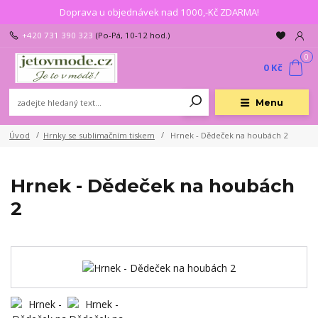
Doprava u objednávek nad 1000,-Kč ZDARMA!
+420 731 390 323
(Po-Pá, 10-12 hod.)
0
0 Kč
Menu
Úvod
Hrnky se sublimačním tiskem
Hrnek - Dědeček na houbách 2
Hrnek - Dědeček na houbách
2