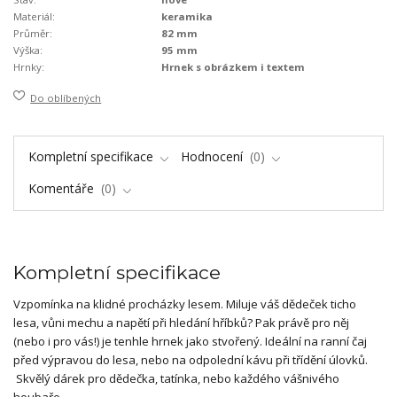
Materiál:
keramika
Průměr:
82 mm
Výška:
95 mm
Hrnky:
Hrnek s obrázkem i textem
Do oblíbených
Kompletní specifikace
Hodnocení
0
Komentáře
0
Kompletní specifikace
Vzpomínka na klidné procházky lesem. Miluje váš dědeček ticho
lesa, vůni mechu a napětí při hledání hříbků? Pak právě pro něj
(nebo i pro vás!) je tenhle hrnek jako stvořený. Ideální na ranní čaj
před výpravou do lesa, nebo na odpolední kávu při třídění úlovků.
Skvělý dárek pro dědečka, tatínka, nebo každého vášnivého