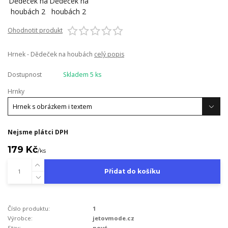
Ohodnotit produkt
Hrnek - Dědeček na houbách
celý popis
Dostupnost
Skladem 5 ks
Hrnky
Nejsme plátci DPH
179 Kč
/
ks
Přidat do košíku
Číslo produktu:
1
Výrobce:
jetovmode.cz
Stav:
nové