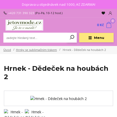
Doprava u objednávek nad 1000,-Kč ZDARMA!
+420 731 390 323
(Po-Pá, 10-12 hod.)
0
0 Kč
Menu
Úvod
Hrnky se sublimačním tiskem
Hrnek - Dědeček na houbách 2
Hrnek - Dědeček na houbách
2