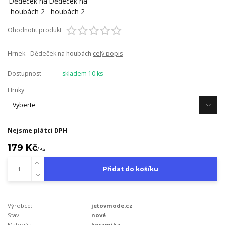
Ohodnotit produkt
Hrnek - Dědeček na houbách
celý popis
Dostupnost
skladem 10 ks
Hrnky
Nejsme plátci DPH
179 Kč
/
ks
Přidat do košíku
Výrobce:
jetovmode.cz
Stav:
nové
Materiál:
keramika