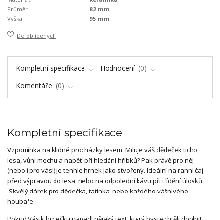
Průměr:
82 mm
Výška:
95 mm
Do oblíbených
Kompletní specifikace
Hodnocení
0
Komentáře
0
Kompletní specifikace
Vzpomínka na klidné procházky lesem. Miluje váš dědeček ticho
lesa, vůni mechu a napětí při hledání hříbků? Pak právě pro něj
(nebo i pro vás!) je tenhle hrnek jako stvořený. Ideální na ranní čaj
před výpravou do lesa, nebo na odpolední kávu při třídění úlovků.
Skvělý dárek pro dědečka, tatínka, nebo každého vášnivého
houbaře.
Pokud Vás k hrnečku napadl nějaký text, který byste chtěli doplnit,