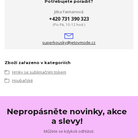
Potřebujete poradit?
Jitka Faimanová
+420 731 390 323
(Po-Pá, 10-12 hod.)
superkousky@jetovmode.cz
Zboží zařazeno v kategoriích
Hrnky se sublimačním tiskem
Houbařské
Nepropásněte novinky, akce
a slevy!
Můžete se kdykoli odhlásit.