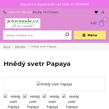
Doprava u objednávek nad 1000,-Kč ZDARMA!
+420 731 390 323
(Po-Pá, 10-12 hod.)
0
0 Kč
Menu
Úvod
Dámské
Hnědý svetr Papaya
Hnědý svetr Papaya