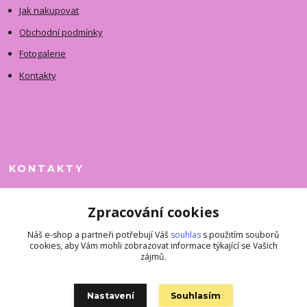
Jak nakupovat
Obchodní podmínky
Fotogalerie
Kontakty
KONTAKTY
Jitka Faimanová
Zpracování cookies
+420 731 390 323
(Po-Pá, 10-12 hod.)
Náš e-shop a partneři potřebují Váš
souhlas
s použitím souborů
cookies, aby Vám mohli zobrazovat informace týkající se Vašich
superkousky@jetovmode.cz
zájmů.
Nastavení
Souhlasím