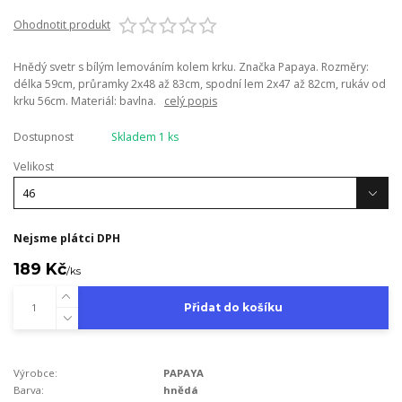
Ohodnotit produkt
Hnědý svetr s bílým lemováním kolem krku. Značka Papaya. Rozměry:
délka 59cm, průramky 2x48 až 83cm, spodní lem 2x47 až 82cm, rukáv od
krku 56cm. Materiál: bavlna.
celý popis
Dostupnost
Skladem 1 ks
Velikost
Nejsme plátci DPH
189 Kč
/
ks
Přidat do košíku
Výrobce:
PAPAYA
Barva:
hnědá