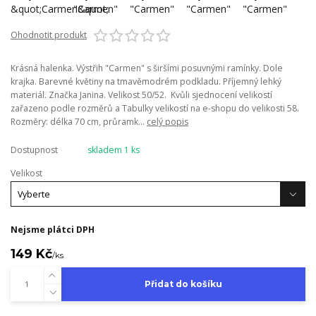
Ohodnotit produkt
Krásná halenka. Výstřih "Carmen" s širšími posuvnými ramínky. Dole
krajka. Barevné květiny na tmavěmodrém podkladu. Příjemný lehký
materiál. Značka Janina. Velikost 50/52. Kvůli sjednocení velikostí
zařazeno podle rozměrů a Tabulky velikostí na e-shopu do velikosti 58.
Rozměry: délka 70 cm, průramk...
celý popis
Dostupnost
skladem 1 ks
Velikost
Nejsme plátci DPH
149 Kč
/
ks
Přidat do košíku