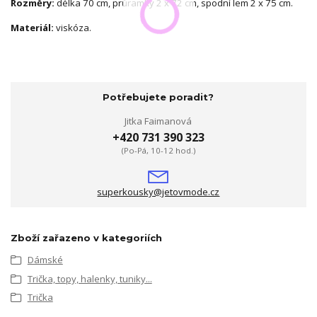
Rozměry:
délka 70 cm, průramky 2 x 72 cm, spodní lem 2 x 75 cm.
Materiál:
viskóza.
Potřebujete poradit?
Jitka Faimanová
+420 731 390 323
(Po-Pá, 10-12 hod.)
superkousky@jetovmode.cz
Zboží zařazeno v kategoriích
Dámské
Trička, topy, halenky, tuniky...
Trička