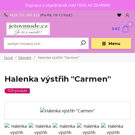
Doprava u objednávek nad 1000,-Kč ZDARMA!
+420 731 390 323
(Po-Pá, 10-12 hod.)
0
0 Kč
Menu
Úvod
Dámské
Halenka výstřih "Carmen"
Halenka výstřih "Carmen"
TOP produkt