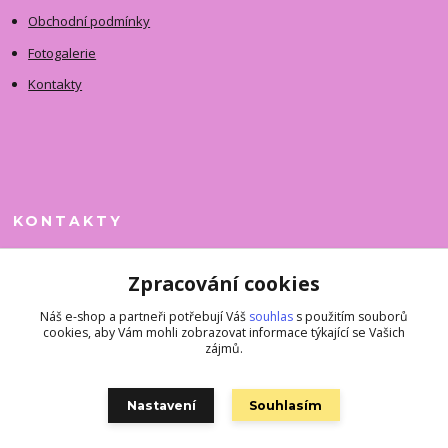
Obchodní podmínky
Fotogalerie
Kontakty
KONTAKTY
Jitka Faimanová
Zpracování cookies
+420 731 390 323
(Po-Pá, 10-12 hod.)
Náš e-shop a partneři potřebují Váš
souhlas
s použitím souborů
cookies, aby Vám mohli zobrazovat informace týkající se Vašich
superkousky@jetovmode.cz
zájmů.
Nastavení
Souhlasím