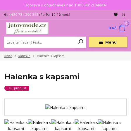
Doprava u objednávek nad 1000,-Kč ZDARMA!
+420 731 390 323
(Po-Pá, 10-12 hod.)
0
0 Kč
Menu
Úvod
Dámské
Halenka s kapsami
Halenka s kapsami
TOP produkt