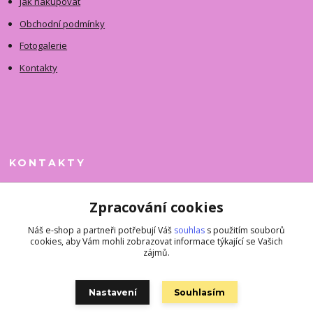
Jak nakupovat
Obchodní podmínky
Fotogalerie
Kontakty
KONTAKTY
Jitka Faimanová
Zpracování cookies
+420 731 390 323
(Po-Pá, 10-12 hod.)
Náš e-shop a partneři potřebují Váš
souhlas
s použitím souborů
cookies, aby Vám mohli zobrazovat informace týkající se Vašich
superkousky@jetovmode.cz
zájmů.
Nastavení
Souhlasím