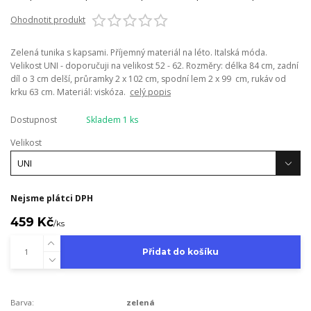
Ohodnotit produkt
Zelená tunika s kapsami. Příjemný materiál na léto. Italská móda.
Velikost UNI - doporučuji na velikost 52 - 62. Rozměry: délka 84 cm, zadní
díl o 3 cm delší, průramky 2 x 102 cm, spodní lem 2 x 99 cm, rukáv od
krku 63 cm. Materiál: viskóza.
celý popis
Dostupnost
Skladem 1 ks
Velikost
Nejsme plátci DPH
459 Kč
/
ks
Přidat do košíku
Barva:
zelená