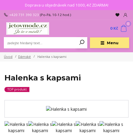
Doprava u objednávek nad 1000,-Kč ZDARMA!
+420 731 390 323
(Po-Pá, 10-12 hod.)
0
0 Kč
Menu
Úvod
Dámské
Halenka s kapsami
Halenka s kapsami
TOP produkt