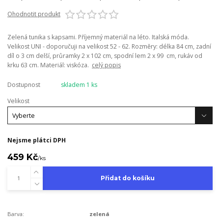
Ohodnotit produkt
Zelená tunika s kapsami. Příjemný materiál na léto. Italská móda.
Velikost UNI - doporučuji na velikost 52 - 62. Rozměry: délka 84 cm, zadní
díl o 3 cm delší, průramky 2 x 102 cm, spodní lem 2 x 99 cm, rukáv od
krku 63 cm. Materiál: viskóza.
celý popis
Dostupnost
skladem 1 ks
Velikost
Nejsme plátci DPH
459 Kč
/
ks
Přidat do košíku
Barva:
zelená