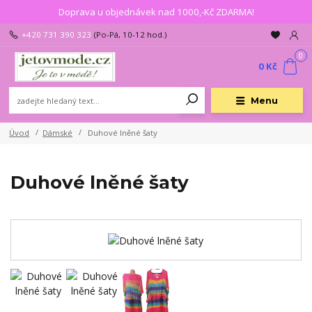
Doprava u objednávek nad 1000,-Kč ZDARMA!
+420 731 390 323
(Po-Pá, 10-12 hod.)
0
0 Kč
Menu
Úvod
Dámské
Duhové lněné šaty
Duhové lněné šaty