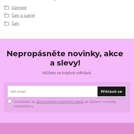
Dámské
Šaty a sukně
Šaty
Nepropásněte novinky, akce
a slevy!
Můžete se kdykoli odhlásit.
Přihlásit se
Souhlasím se
zpracováním osobních údajů
za účelem rozesílky
newsletteru.