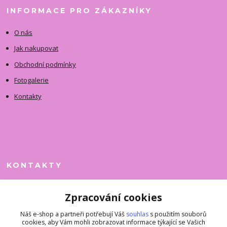
INFORMACE PRO ZÁKAZNÍKY
O nás
Jak nakupovat
Obchodní podmínky
Fotogalerie
Kontakty
KONTAKTY
Jitka Faimanová
Zpracování cookies
+420 731 390 323
(Po-Pá, 10-12 hod.)
Náš e-shop a partneři potřebují Váš
souhlas
s použitím souborů
cookies, aby Vám mohli zobrazovat informace týkající se Vašich
superkousky@jetovmode.cz