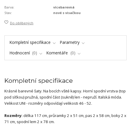
Barva:
vícebarevná
Stav:
nové s visačkou
Do oblíbených
Kompletní specifikace
Parametry
Hodnocení
0
Komentáře
0
Kompletní specifikace
Krásné barevné šaty. Na bocích všité kapsy. Horní spodní vrstva (top
pod síťkou) pružná, spodní část (sukně) len - nepruží. Italská móda.
Velikost UNI - rozměry odpovídají velikosti 46 - 52.
Rozměry:
délka 117 cm, průramky 2 x 51 cm, pas 2 x 58 cm, boky 2 x
71 cm, spodní lem 2 x 78 cm.