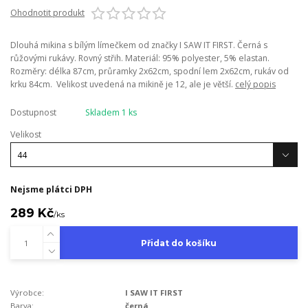
Ohodnotit produkt
Dlouhá mikina s bílým límečkem od značky I SAW IT FIRST. Černá s
růžovými rukávy. Rovný střih. Materiál: 95% polyester, 5% elastan.
Rozměry: délka 87cm, průramky 2x62cm, spodní lem 2x62cm, rukáv od
krku 84cm. Velikost uvedená na mikině je 12, ale je větší.
celý popis
Dostupnost
Skladem 1 ks
Velikost
Nejsme plátci DPH
289 Kč
/
ks
Přidat do košíku
Výrobce:
I SAW IT FIRST
Barva:
černá