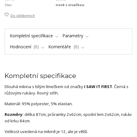
Stav:
nové s visačkou
Do oblíbených
Kompletní specifikace
Parametry
Hodnocení
0
Komentáře
0
Kompletní specifikace
Dlouhá mikina s bílým límečkem od značky
I SAW IT FIRST
. Černá s
růžovými rukávy. Rovný střih.
Materiál: 95% polyester, 5% elastan.
Rozměry:
délka 87cm, průramky 2x62cm, spodní lem 2x62cm, rukáv
od krku 84cm.
Velikost uvedená na mikině je 12, ale je větší.