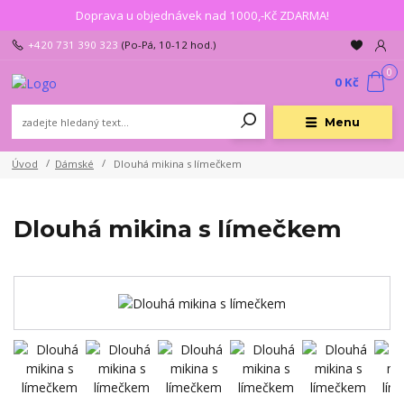
Doprava u objednávek nad 1000,-Kč ZDARMA!
+420 731 390 323
(Po-Pá, 10-12 hod.)
0
0 Kč
Menu
Úvod
Dámské
Dlouhá mikina s límečkem
Dlouhá mikina s límečkem