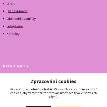
O nás
Jak nakupovat
Obchodní podmínky
Fotogalerie
Kontakty
KONTAKTY
Jitka Faimanová
Zpracování cookies
+420 731 390 323
(Po-Pá, 10-12 hod.)
Náš e-shop a partneři potřebují Váš
souhlas
s použitím souborů
cookies, aby Vám mohli zobrazovat informace týkající se Vašich
superkousky@jetovmode.cz
zájmů.